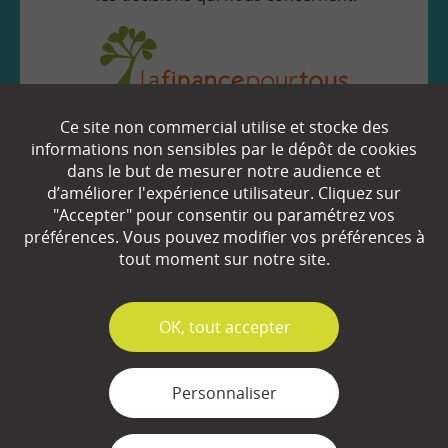
Ce site non commercial utilise et stocke des
EN SAVOIR
+
informations non sensibles par le dépôt de cookies
dans le but de mesurer notre audience et
d’améliorer l'expérience utilisateur. Cliquez sur
Qui sommes-nous ?
"Accepter" pour consentir ou paramétrez vos
préférences. Vous pouvez modifier vos préférences à
Partenaires
tout moment sur notre site.
Espace Presse
✓
OK, tout accepter
Plan du site
Contact
Personnaliser
Mentions légales