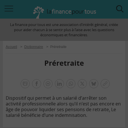
Accéder
Acc
à
à
La finance pour tous est une association d’intérêt général, créée
la
la
pour aider chacun à se sentir plus à l’aise avec les questions
navigation
rec
économiques et financières.
Accueil
>
Dictionnaire
>
Préretraite
Préretraite
la
finance
facebook
facebook
Linkedin
Whatsapp
Twitter
bluesky
Copier
pour
messenger
le
tous
Dispositif qui permet à un salarié d’arrêter son
lien
activité professionnelle alors qu’il n’est pas encore en
âge de pouvoir liquider ses pensions de retraite
.
Le
salarié bénéficie d’une indemnisation.