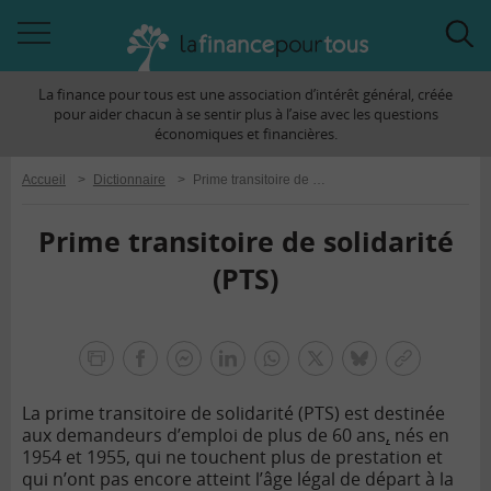
Accéder
Acc
à
à
La finance pour tous est une association d’intérêt général, créée
la
la
pour aider chacun à se sentir plus à l’aise avec les questions
navigation
rec
économiques et financières.
Accueil
>
Dictionnaire
>
Prime transitoire de solidarité (PTS)
Prime transitoire de solidarité
(PTS)
la
finance
facebook
facebook
Linkedin
Whatsapp
Twitter
bluesky
Copier
pour
messenger
le
tous
La prime transitoire de solidarité (PTS) est destinée
lien
aux demandeurs d’emploi de plus de 60 ans
,
nés en
1954 et 1955, qui ne touchent plus de prestation et
qui n’ont pas encore atteint l’âge légal de départ à la