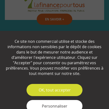
EN SAVOIR
+
Qui sommes-nous ?
Ce site non commercial utilise et stocke des
informations non sensibles par le dépôt de cookies
Partenaires
dans le but de mesurer notre audience et
d’améliorer l'expérience utilisateur. Cliquez sur
Espace Presse
"Accepter" pour consentir ou paramétrez vos
préférences. Vous pouvez modifier vos préférences à
Plan du site
tout moment sur notre site.
Contact
Mentions légales
✓
OK, tout accepter
Gestion des cookies
Personnaliser