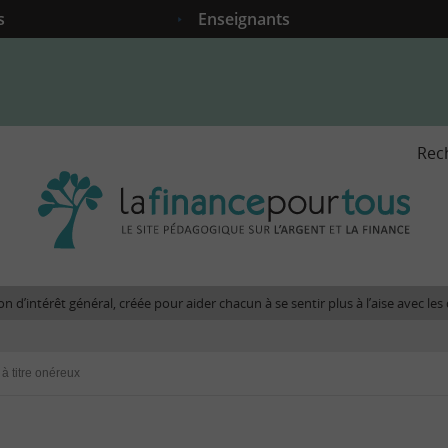
s
Enseignants
Rec
La
fina
pour
tous
-
Le
n d’intérêt général, créée pour aider chacun à se sentir plus à l’aise avec l
site
péda
sur
à titre onéreux
l'arg
et
la
fina