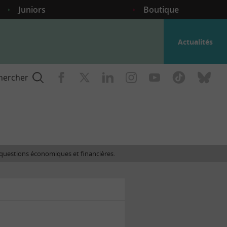
Juniors
Boutique
Actualités
hercher
nce
es questions économiques et financières.
gogique
ent
nce