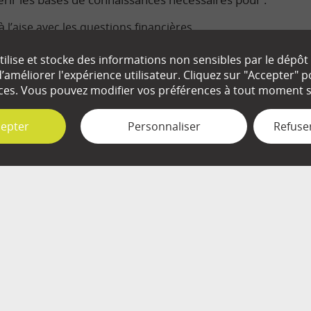
à l’aise avec les questions financières.
s enjeux économiques du monde dans lequel nous vivons.
ilise et stocke des informations non sensibles par le dépôt
améliorer l'expérience utilisateur. Cliquez sur "Accepter"
ute connaissance de cause les décisions qui nous concerne
ces. Vous pouvez modifier vos préférences à tout moment su
cepter
Personnaliser
Refuser
EN SAVOIR
+