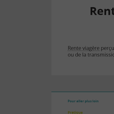
Rent
la
finance
pour
tous
Rente viagère
perçu
ou de la transmissi
Pour aller plus loin
Pratique