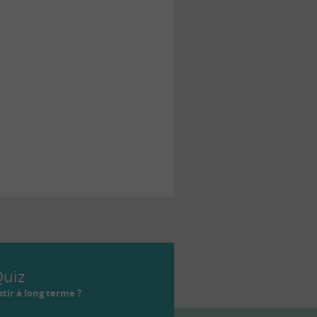
uiz
tir à long terme ?