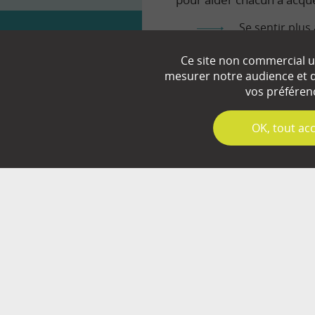
Se sentir plus 
Comprendre le
Ce site non commercial ut
mesurer notre audience et d’
Prendre en to
vos préféren
✓
OK, tout ac