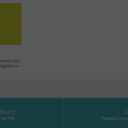
raite, il est
régulier à vie
teurs
Q
r de TVA
Pourquoi inves