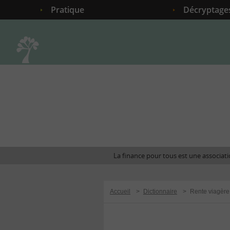
Pratique
Décryptage
Accueil
La finance pour tous est une associatio
Accueil
>
Dictionnaire
>
Rente viagère 