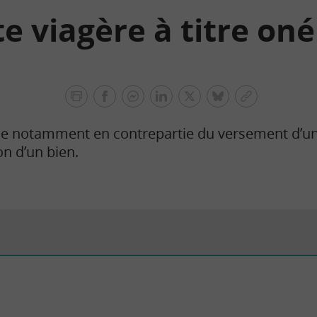
e viagère à titre on
facebook
facebook
Linkedin
Twitter
bluesky
Copier
messenger
le
e notamment en contrepartie du versement d’u
lien
on d’un bien.