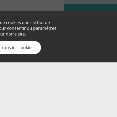
 de cookies dans le but de
 pour consentir ou paramétrez
nt.
r notre site.
 tous les cookies