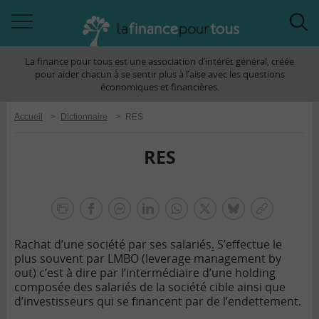
Accéder
Acc
à
à
La finance pour tous est une association d’intérêt général, créée
la
la
pour aider chacun à se sentir plus à l’aise avec les questions
navigation
rec
économiques et financières.
Accueil
>
Dictionnaire
>
RES
RES
la
finance
facebook
facebook
Linkedin
Whatsapp
Twitter
bluesky
Copier
pour
messenger
le
tous
Rachat d’une société par ses salariés
.
S’effectue le
lien
plus souvent par LMBO (leverage management by
out) c’est à dire par l’intermédiaire d’une holding
composée des salariés de la société cible ainsi que
d’investisseurs qui se financent par de l’endettement.