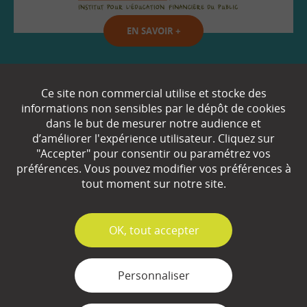
EN SAVOIR
+
Qui sommes-nous ?
Ce site non commercial utilise et stocke des
informations non sensibles par le dépôt de cookies
Partenaires
dans le but de mesurer notre audience et
d’améliorer l'expérience utilisateur. Cliquez sur
Espace Presse
"Accepter" pour consentir ou paramétrez vos
préférences. Vous pouvez modifier vos préférences à
Plan du site
tout moment sur notre site.
Contact
Mentions légales
✓
OK, tout accepter
Gestion des cookies
Personnaliser