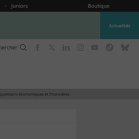
Juniors
Boutique
Actualités
hercher
nce
es questions économiques et financières.
gogique
ent
nce