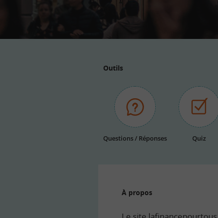
Outils
Questions / Réponses
Quiz
À propos
Le site lafinancepourtous.