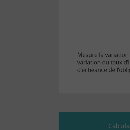
la
finance
pour
tous
Mesure la variation 
variation du taux d’
d’échéance de l’obli
Calcula