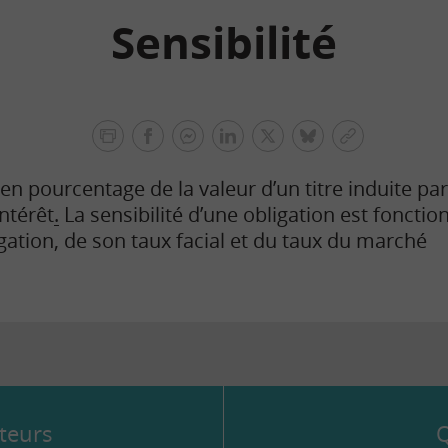
Sensibilité
facebook
facebook
Linkedin
Twitter
bluesky
Copier
messenger
le
en pourcentage de la valeur d’un titre induite par
lien
intérêt
.
La sensibilité d’une obligation est fonction
gation, de son taux facial et du taux du marché
teurs
Q