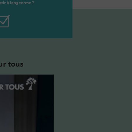
tir à long terme ?
ur tous