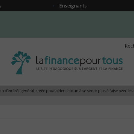
s
Enseignants
Rec
La
fina
pour
tous
-
Le
n d’intérêt général, créée pour aider chacun à se sentir plus à l’aise avec l
site
péda
sur
l'arg
et
la
fina