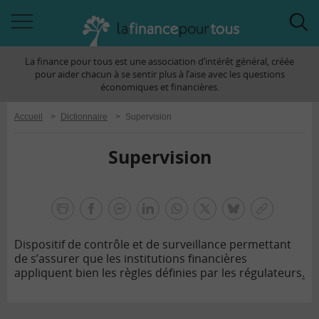
Accéder
Acc
à
à
La finance pour tous est une association d’intérêt général, créée
la
la
pour aider chacun à se sentir plus à l’aise avec les questions
navigation
rec
économiques et financières.
Accueil
>
Dictionnaire
>
Supervision
Supervision
la
finance
facebook
facebook
Linkedin
Whatsapp
Twitter
bluesky
Copier
pour
messenger
le
tous
Dispositif de contrôle et de surveillance permettant
lien
de s’assurer que les institutions financières
appliquent bien les règles définies par les régulateurs
.