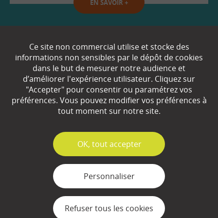
EN SAVOIR
+
Qui sommes-nous ?
Ce site non commercial utilise et stocke des
informations non sensibles par le dépôt de cookies
Partenaires
dans le but de mesurer notre audience et
d’améliorer l'expérience utilisateur. Cliquez sur
Espace Presse
"Accepter" pour consentir ou paramétrez vos
préférences. Vous pouvez modifier vos préférences à
Plan du site
tout moment sur notre site.
Contact
Mentions légales
✓
OK, tout accepter
Gestion des cookies
Personnaliser
Refuser tous les cookies