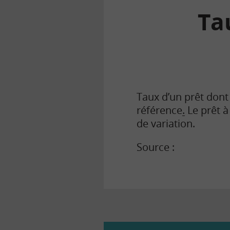
Ta
la
finance
pour
tous
Taux d’un prêt dont 
référence
.
Le prêt à
de variation.
Source :