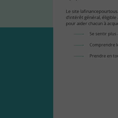
Le site lafinancepourtous.
d’intérêt général, éligibl
pour aider chacun à acqué
Se sentir plus 
Comprendre le
Prendre en to