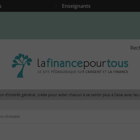
s
Enseignants
Rec
La
fina
pour
tous
-
Le
n d’intérêt général, créée pour aider chacun à se sentir plus à l’aise avec l
site
péda
sur
ou révisable
l'arg
et
la
fina