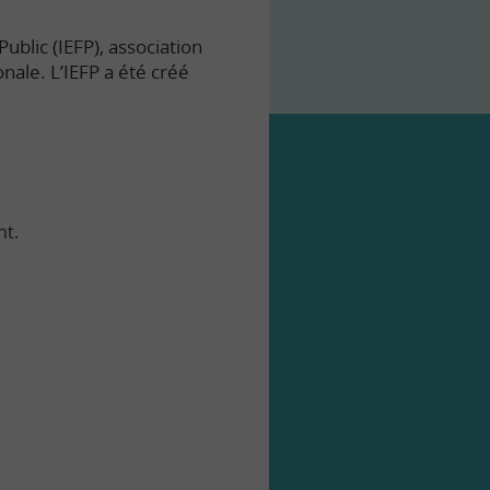
ublic (IEFP), association
onale. L’IEFP a été créé
nt.