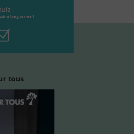
uiz
tir à long terme ?
ur tous