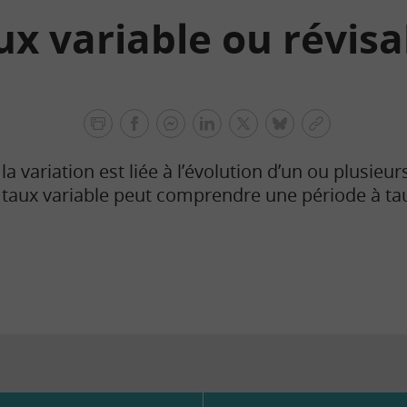
ux variable ou révisa
facebook
facebook
Linkedin
Twitter
bluesky
Copier
messenger
le
la variation est liée à l’évolution d’un ou plusieur
lien
 taux variable peut comprendre une période à taux