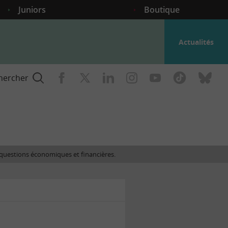
Juniors
Boutique
Actualités
hercher
nce
es questions économiques et financières.
gogique
ent
nce