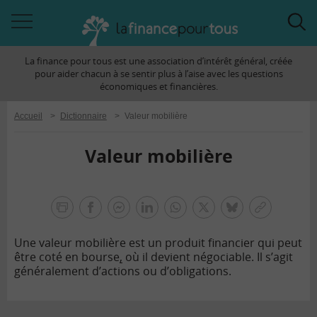
Accéder
Acc
à
à
La finance pour tous est une association d’intérêt général, créée
la
la
pour aider chacun à se sentir plus à l’aise avec les questions
navigation
rec
économiques et financières.
Accueil
>
Dictionnaire
>
Valeur mobilière
Valeur mobilière
la
finance
facebook
facebook
Linkedin
Whatsapp
Twitter
bluesky
Copier
pour
messenger
le
tous
Une valeur mobilière est un produit financier qui peut
lien
être coté en bourse
,
où il devient négociable. Il s’agit
généralement d’actions ou d’obligations.