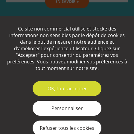
EN SAVOIR
+
Qui sommes-nous ?
Ce site non commercial utilise et stocke des
informations non sensibles par le dépôt de cookies
Partenaires
dans le but de mesurer notre audience et
d’améliorer l'expérience utilisateur. Cliquez sur
Espace Presse
"Accepter" pour consentir ou paramétrez vos
préférences. Vous pouvez modifier vos préférences à
Plan du site
tout moment sur notre site.
Contact
Mentions légales
✓
OK, tout accepter
Gestion des cookies
Personnaliser
Refuser tous les cookies