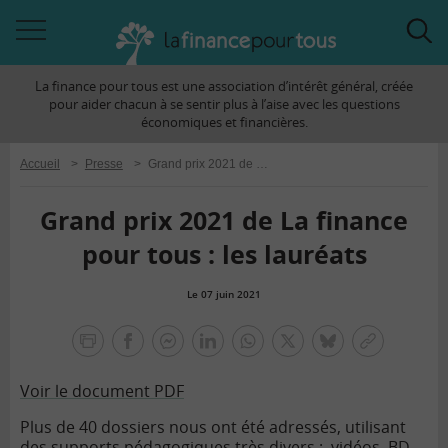
Accéder
Acc
à
à
La finance pour tous est une association d’intérêt général, créée
la
la
pour aider chacun à se sentir plus à l’aise avec les questions
navigation
rec
économiques et financières.
Accueil
>
Presse
>
Grand prix 2021 de La finance pour tous : les lauréats
Grand prix 2021 de La finance
pour tous : les lauréats
Le 07 juin 2021
la
finance
facebook
facebook
Linkedin
Whatsapp
Twitter
bluesky
Copier
pour
messenger
le
tous
Voir le document PDF
lien
Plus de 40 dossiers nous ont été adressés, utilisant
des supports pédagogiques très divers : vidéos, BD,