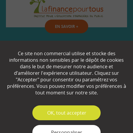
EN SAVOIR
+
Qui sommes-nous ?
Ce site non commercial utilise et stocke des
informations non sensibles par le dépôt de cookies
Partenaires
dans le but de mesurer notre audience et
d’améliorer l'expérience utilisateur. Cliquez sur
Espace Presse
"Accepter" pour consentir ou paramétrez vos
préférences. Vous pouvez modifier vos préférences à
Plan du site
tout moment sur notre site.
Contact
Mentions légales
✓
OK, tout accepter
Gestion des cookies
Personnaliser