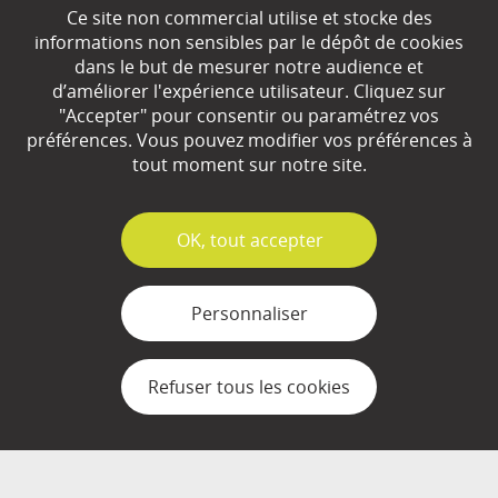
Ce site non commercial utilise et stocke des
EN SAVOIR
+
informations non sensibles par le dépôt de cookies
dans le but de mesurer notre audience et
d’améliorer l'expérience utilisateur. Cliquez sur
"Accepter" pour consentir ou paramétrez vos
Qui sommes-nous ?
préférences. Vous pouvez modifier vos préférences à
Partenaires
tout moment sur notre site.
Espace Presse
✓
OK, tout accepter
Plan du site
Contact
Personnaliser
Mentions légales
Refuser tous les cookies
Gestion des cookies