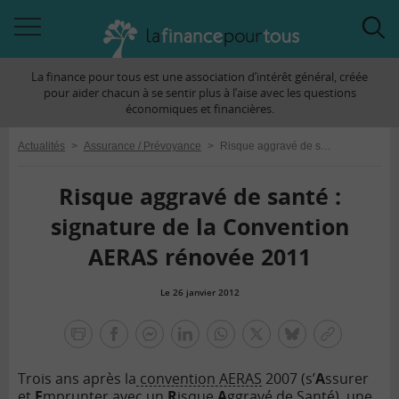
Accéder
Acc
à
à
La finance pour tous est une association d’intérêt général, créée
la
la
pour aider chacun à se sentir plus à l’aise avec les questions
navigation
rec
économiques et financières.
Actualités
>
Assurance / Prévoyance
>
Risque aggravé de santé : signature de la Convention AERAS rénovée 2011
Risque aggravé de santé :
signature de la Convention
AERAS rénovée 2011
Le 26 janvier 2012
la
finance
facebook
facebook
Linkedin
Whatsapp
Twitter
bluesky
Copier
pour
messenger
le
tous
Trois ans après la
convention AERAS
2007 (s’
A
ssurer
lien
et
E
mprunter avec un
R
isque
A
ggravé de Santé), une