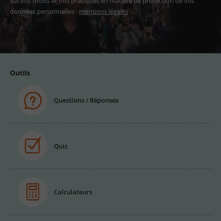
sur vos droits et nos pratiques en matière de protection de vos
données personnelles :
mentions légales
Adresse
email
Outils
Questions / Réponses
Quiz
Calculateurs