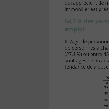
qui apprécient de m
immobilier est prése
64,2 % des pers
emploi
Il s’agit de personn
de personnes à charg
(27,4 %) ou entre 45
sont âgés de 55 ans 
tendance déjà obser