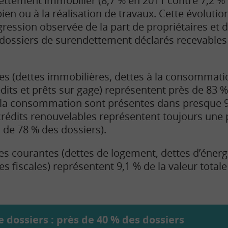
ttement immobilier (8,7 % en 2011 contre 7,2 % 
 bien ou à la réalisation de travaux. Cette évoluti
gression observée de la part de propriétaires et 
dossiers de surendettement déclarés recevables 
res (dettes immobilières, dettes à la consommati
dits et prêts sur gage) représentent près de 83 
à la consommation sont présentes dans presque 9
s crédits renouvelables représentent toujours un
 de 78 % des dossiers).
es courantes (dettes de logement, dettes d’énergi
es fiscales) représentent 9,1 % de la valeur total
 dossiers : près de 40 % des dossiers