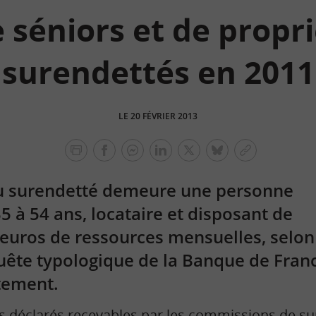
 séniors et de propr
surendettés en 2011
LE 20 FÉVRIER 2013
facebook
facebook
Linkedin
Twitter
bluesky
Copier
messenger
le
 du surendetté demeure une personne
lien
5 à 54 ans, locataire et disposant de
euros de ressources mensuelles, selon
uête typologique de la Banque de Fran
tement.
rs déclarés recevables par les commissions de
su