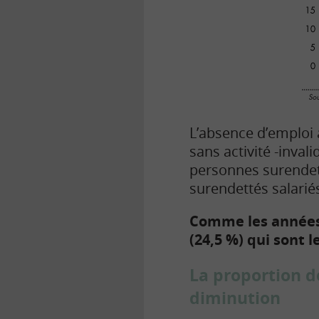
L’absence d’emploi 
sans activité -inval
personnes surendet
surendettés salarié
Comme les années 
(24,5 %) qui sont 
La proportion d
diminution