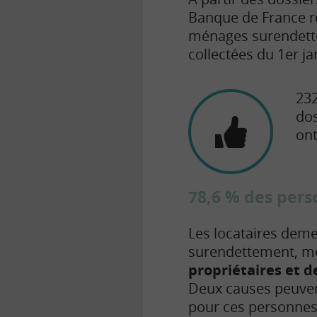
Banque de France r
ménages surendettés
collectées du 1er j
232
dos
ont
78,6 % des pers
Les locataires deme
surendettement, mêm
propriétaires et d
Deux causes peuvent
pour ces personnes