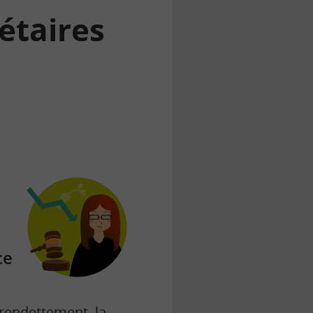
iétaires
ce
rendettement
, la