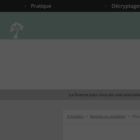
Pratique
Décryptage
Accueil
La finance pour tous est une associatio
Actualités
>
Banque au quotidien
>