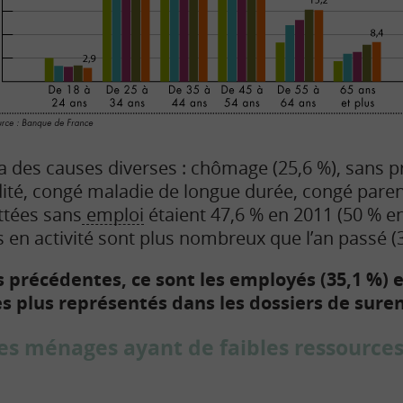
a des causes diverses : chômage (25,6 %), sans pr
idité, congé maladie de longue durée, congé paren
tées sans
emploi
étaient 47,6 % en 2011 (50 % en
s en activité sont plus nombreux que l’an passé (
précédentes, ce sont les employés (35,1 %) et
les plus représentés dans les dossiers de sur
es ménages ayant de faibles ressources