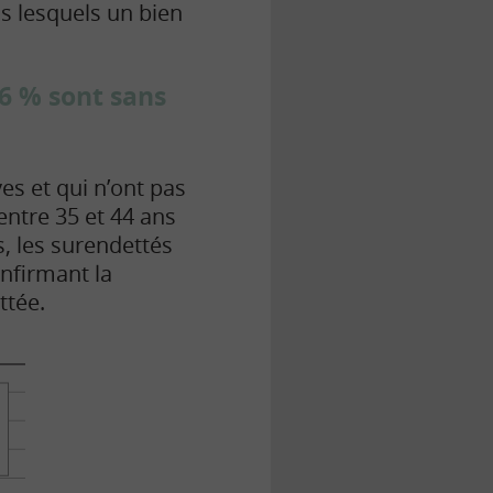
ns lesquels un bien
6 % sont sans
es et qui n’ont pas
entre 35 et 44 ans
s, les surendettés
onfirmant la
ttée.