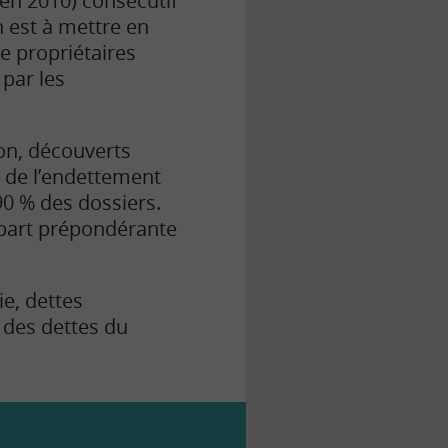
en 2010) consécutif
on est à mettre en
de propriétaires
par les
on, découverts
% de l’endettement
0 % des dossiers.
e part prépondérante
e, dettes
e des dettes du