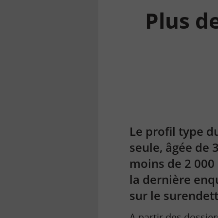
Plus de
la
finance
pour
tous
Le profil type
seule, âgée de 3
moins de 2 000 
la dernière enq
sur le surendet
A partir des dossie