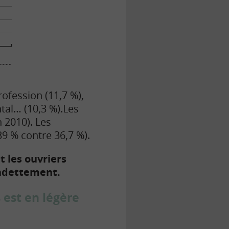
ofession (11,7 %),
tal… (10,3 %).
Les
 2010). Les
39 % contre 36,7 %).
 les ouvriers
endettement.
 est en légère