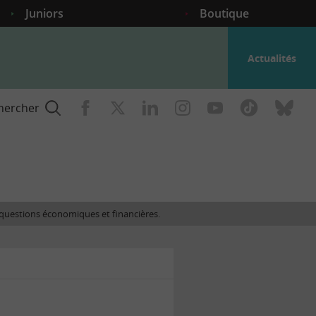
Juniors
Boutique
Actualités
hercher
nce
es questions économiques et financières.
gogique
ent
nce