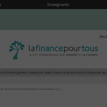
s
Enseignants
Rec
La
fina
pour
tous
-
Le
n d’intérêt général, créée pour aider chacun à se sentir plus à l’aise avec l
site
péda
sur
Plus de séniors et de propriétaires surendettés en 2011
l'arg
et
la
fina