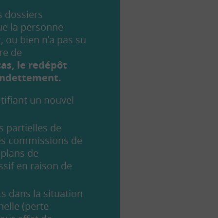
s dossiers
ue la personne
, ou bien n’a pas su
re de
as, le redépôt
rendettement.
tifiant un nouvel
 partielles de
les commissions de
plans de
sif en raison de
s dans la situation
elle (perte