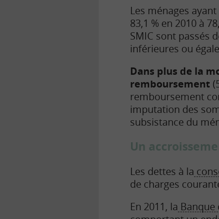
Les ménages ayant 
83,1 % en 2010 à 78
SMIC sont passés de
inférieures ou égal
Dans plus de la mo
remboursement
(
remboursement corr
imputation des somm
subsistance du mén
Un accroisseme
Les dettes à la
cons
de charges courante
En 2011, la
Banque 