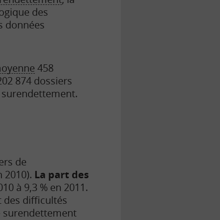
logique des
es données
oyenne
458
202 874 dossiers
e surendettement.
ers de
 2010).
La part des
10 à 9,3 % en 2011.
des difficultés
de surendettement