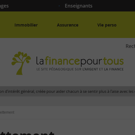
ages
Enseignants
Immobilier
Assurance
Vie perso
Rec
La
fina
pour
tous
-
Le
n d’intérêt général, créée pour aider chacun à se sentir plus à l’aise avec l
site
péda
sur
ettement
l'arg
et
la
fina