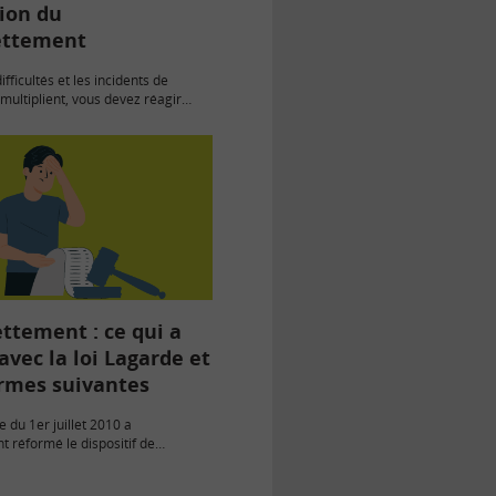
ion du
ettement
ifficultés et les incidents de
multiplient, vous devez réagir
Plusieurs mesures préventives
ttement : ce qui a
avec la loi Lagarde et
ormes suivantes
e du 1er juillet 2010 a
 réformé le dispositif de
u surendettement, mis en…