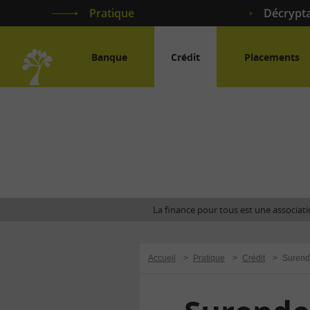
Pratique
Décrypt
Banque
Crédit
Placements
Accueil
La finance pour tous est une associatio
Accueil
>
Pratique
>
Crédit
>
Surend