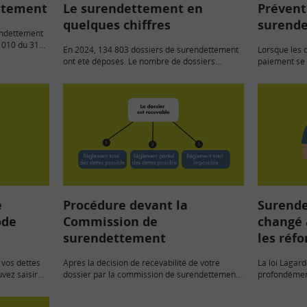
ttement
Le surendettement en
Prévent
quelques chiffres
surend
rendettement
-1010 du 31
En 2024, 134 803 dossiers de surendettement
Lorsque les d
ont été déposés. Le nombre de dossiers
paiement se 
déposés est en hausse…
rapidement. 
peuvent…
e
Procédure devant la
Surende
ode
Commission de
changé 
surendettement
les réf
 vos dettes
Après la décision de recevabilité de votre
La loi Lagard
uvez saisir
dossier par la commission de surendettement,
profondément
vous pourrez bénéficier de l’une…
traitement d