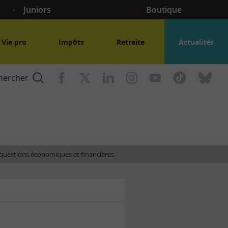
Juniors
Boutique
Vie pro
Impôts
Retraite
Actualités
hercher
nce
es questions économiques et financières.
gogique
ent
nce