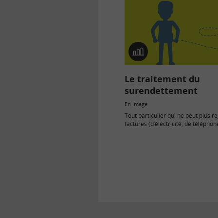
En
image
Le traitement du
surendettement
En image
Tout particulier qui ne peut plus r
factures (d’électricité, de télépho
loyer, ses impôts, ses mensualité