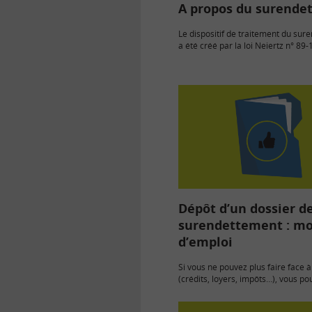
A propos du surende
Le dispositif de traitement du su
a été créé par la loi Neiertz n° 89
décembre…
Dépôt d’un dossier d
surendettement : m
d’emploi
Si vous ne pouvez plus faire face à
(crédits, loyers, impôts…), vous po
une commission…