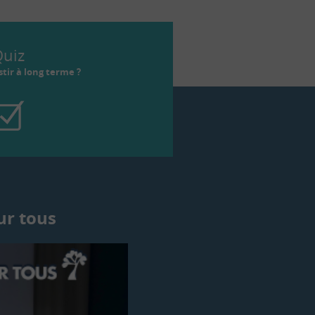
uiz
tir à long terme ?
ur tous