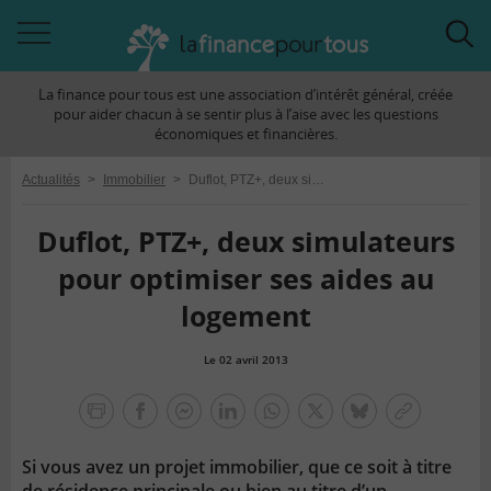
Accéder
Acc
à
à
La finance pour tous est une association d’intérêt général, créée
la
la
pour aider chacun à se sentir plus à l’aise avec les questions
navigation
rec
économiques et financières.
Actualités
>
Immobilier
>
Duflot, PTZ+, deux simulateurs pour optimiser ses aides au logement
Duflot, PTZ+, deux simulateurs
pour optimiser ses aides au
logement
Le 02 avril 2013
la
finance
facebook
facebook
Linkedin
Whatsapp
Twitter
bluesky
Copier
pour
messenger
le
tous
Si vous avez un projet immobilier, que ce soit à titre
lien