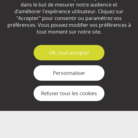
dans le but de mesurer notre audience et
d’améliorer l'expérience utilisateur. Cliquez sur
Qui sommes-nous ?
"Accepter" pour consentir ou paramétrez vos
préférences. Vous pouvez modifier vos préférences à
Partenaires
tout moment sur notre site.
Espace Presse
✓
OK, tout accepter
Plan du site
Contact
Personnaliser
Mentions légales
Refuser tous les cookies
Gestion des cookies