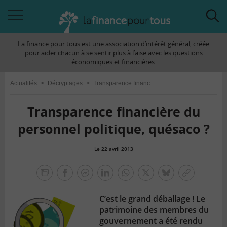
Accéder
Acc
à
à
La finance pour tous est une association d’intérêt général, créée
la
la
pour aider chacun à se sentir plus à l’aise avec les questions
navigation
rec
économiques et financières.
Actualités
>
Décryptages
>
Transparence financière du personnel politique, quésaco ?
Transparence financière du
personnel politique, quésaco ?
Le 22 avril 2013
la
finance
facebook
facebook
Linkedin
Whatsapp
Twitter
bluesky
Copier
pour
messenger
le
tous
C’est le grand déballage ! Le
lien
patrimoine des membres du
gouvernement a été rendu