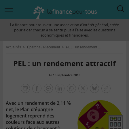
Accéder
Acc
à
à
La finance pour tous est une association d’intérêt général, créée
la
la
pour aider chacun à se sentir plus à l’aise avec les questions
navigation
rec
économiques et financières.
Actualités
>
Épargne / Placement
>
PEL : un rendement attractif
PEL : un rendement attractif
Le 18 septembre 2013
la
finance
facebook
facebook
Linkedin
Whatsapp
Twitter
bluesky
Copier
pour
messenger
le
tous
Avec un rendement de 2,11 %
lien
net, le Plan d'épargne
logement reprend des
couleurs face aux autres
solutions de placement à