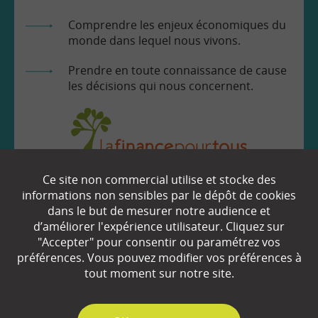
Comprendre les enjeux économiques du
monde dans lequel nous vivons.
Prendre en toute connaissance de cause
les décisions qui nous concernent.
Ce site non commercial utilise et stocke des
EN SAVOIR
+
informations non sensibles par le dépôt de cookies
dans le but de mesurer notre audience et
d’améliorer l'expérience utilisateur. Cliquez sur
Qui sommes-nous ?
"Accepter" pour consentir ou paramétrez vos
préférences. Vous pouvez modifier vos préférences à
Partenaires
tout moment sur notre site.
Espace Presse