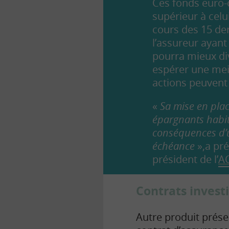
Ces fonds euro-
supérieur à cel
cours des 15 der
l’assureur ayant
pourra mieux div
espérer une meil
actions peuvent
«
Sa mise en plac
épargnants habit
conséquences d’u
échéance
»,a pré
président de l’
A
Contrats invest
Autre produit présen