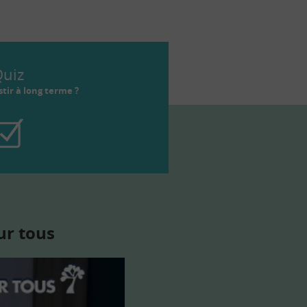
uiz
tir à long terme ?
ur tous