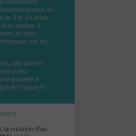
 un rendement
siblement baissé au
 de 3 %. En effet,
huit années, il
ctions et donc
héorique, car les
ces, afin que les
cience des
une garantie à
ue de France
et
iaire
, la création d’un