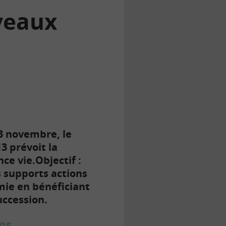
veaux
3 novembre, le
13 prévoit la
ce vie.
Objectif :
s supports actions
mie en bénéficiant
uccession.
ans