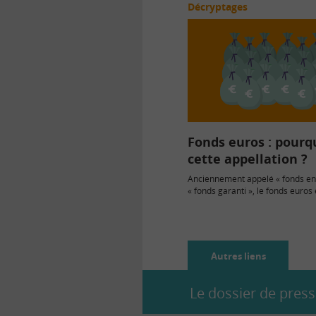
Décryptages
Fonds euros : pourq
cette appellation ?
Anciennement appelé « fonds en 
« fonds garanti », le fonds euros 
également parfois désigné par l
Autres liens
Le dossier de presse