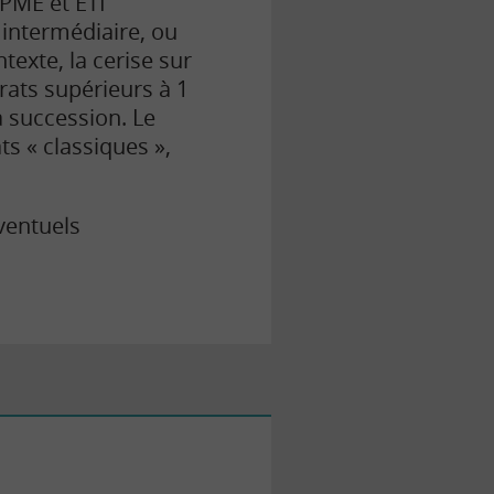
 PME et ETI
t intermédiaire, ou
texte, la cerise sur
rats supérieurs à 1
a succession. Le
ts « classiques »,
éventuels