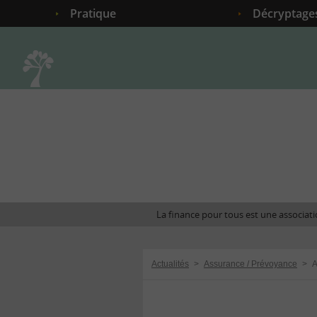
Pratique
Décryptage
Accueil
La finance pour tous est une associatio
Actualités
>
Assurance / Prévoyance
>
A