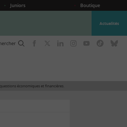
Juniors
Boutique
Actualités
hercher
nce
es questions économiques et financières.
gogique
ent
nce