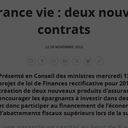
rance vie : deux nou
contrats
LE 20 NOVEMBRE 2013
facebook
facebook
Linkedin
Twitter
bluesky
Copier
messenger
le
Présenté en Conseil des ministres mercredi 1
lien
projet de loi de Finances rectificative pour 20
création de deux nouveaux produits d’assuran
encourager les épargnants à investir dans de
et donc participer au financement de l’écono
d’abattements fiscaux supérieurs lors de la s
: une garantie en capital au bout de 8 