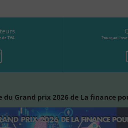
teurs
Q
r de TVA
Pourquoi inves
 du Grand prix 2026 de La finance po