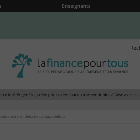
s
Enseignants
Rec
La
fina
pour
tous
-
Le
n d’intérêt général, créée pour aider chacun à se sentir plus à l’aise avec l
site
péda
sur
ssurance vie : deux nouveaux contrats
l'arg
et
la
fina