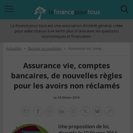
Accéder
Acc
à
à
La finance pour tous est une association d’intérêt général, créée
la
la
pour aider chacun à se sentir plus à l’aise avec les questions
navigation
rec
économiques et financières.
Actualités
>
Banque au quotidien
>
Assurance vie, comptes bancaires, de nouvelles règles pour les avoirs non réclamés
Assurance vie, comptes
bancaires, de nouvelles règles
pour les avoirs non réclamés
Le 24 février 2014
la
finance
facebook
facebook
Linkedin
Whatsapp
Twitter
bluesky
Copier
pour
messenger
le
tous
Une proposition de loi,
lien