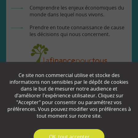
Comprendre les enjeux économiques du
monde dans lequel nous vivons.
Prendre en toute connaissance de cause
les décisions qui nous concernent.
Ce site non commercial utilise et stocke des
EN SAVOIR
+
informations non sensibles par le dépôt de cookies
dans le but de mesurer notre audience et
d’améliorer l'expérience utilisateur. Cliquez sur
Qui sommes-nous ?
"Accepter" pour consentir ou paramétrez vos
préférences. Vous pouvez modifier vos préférences à
Partenaires
tout moment sur notre site.
Espace Presse
✓
OK, tout accepter