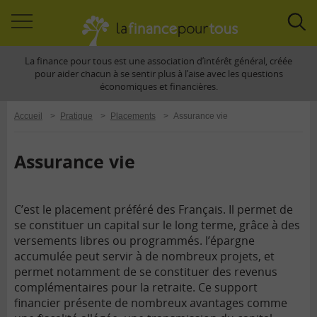
Accéder
Acc
à
à
La finance pour tous est une association d’intérêt général, créée
la
la
pour aider chacun à se sentir plus à l’aise avec les questions
navigation
rec
économiques et financières.
Accueil
>
Pratique
>
Placements
>
Assurance vie
Assurance vie
C’est le placement préféré des Français. Il permet de
se constituer un capital sur le long terme, grâce à des
versements libres ou programmés. l’épargne
accumulée peut servir à de nombreux projets, et
permet notamment de se constituer des revenus
complémentaires pour la retraite. Ce support
financier présente de nombreux avantages comme