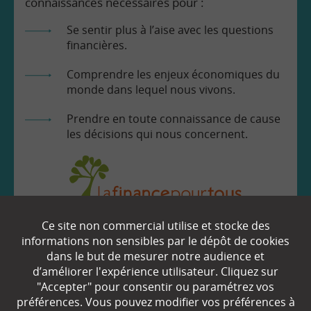
connaissances nécessaires pour :
Se sentir plus à l’aise avec les questions
financières.
Comprendre les enjeux économiques du
monde dans lequel nous vivons.
Prendre en toute connaissance de cause
les décisions qui nous concernent.
Ce site non commercial utilise et stocke des
EN SAVOIR
+
informations non sensibles par le dépôt de cookies
dans le but de mesurer notre audience et
d’améliorer l'expérience utilisateur. Cliquez sur
"Accepter" pour consentir ou paramétrez vos
Qui sommes-nous ?
préférences. Vous pouvez modifier vos préférences à