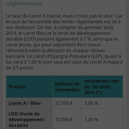
réglementée
Le taux du Livret A baisse, mais il n’est pas le seul ! Car
le taux de l’ensemble des livrets réglementés est lié à
son évolution. De fait, à compter du premier août
2014, le Livret Bleu et le livret de développement
durable (LDD) passent également à 1 %, ainsi que le
Livret Jeune, qui peut cependant être mieux
rémunéré selon la décision de chaque réseau
bancaire. Le Livret d’Epargne Populaire (LEP), quant à
lui, sera à 1,50 % (son taux est celui du Livret A majoré
de 0,5 point).
rendement net
plafond de
Produit
au 1er août
versement
2014 (*)
Livret A
/ Bleu
22 950 €
1,00 %
LDD (livret de
développement
12 000 €
1,00 %
durable)