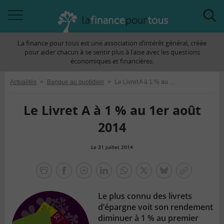
Accéder
Acc
à
à
La finance pour tous est une association d’intérêt général, créée
la
la
pour aider chacun à se sentir plus à l’aise avec les questions
navigation
rec
économiques et financières.
Actualités
>
Banque au quotidien
>
Le Livret A à 1 % au 1er août 2014
Le Livret A à 1 % au 1er août
2014
Le 31 juillet 2014
la
finance
facebook
facebook
Linkedin
Whatsapp
Twitter
bluesky
Copier
pour
messenger
le
tous
Le plus connu des livrets
lien
d’épargne voit son rendement
diminuer à 1 % au premier