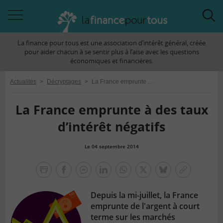
Accéder
Acc
à
à
La finance pour tous est une association d’intérêt général, créée
la
la
pour aider chacun à se sentir plus à l’aise avec les questions
navigation
rec
économiques et financières.
Actualités
>
Décryptages
>
La France emprunte à des taux d’intérêt négatifs
La France emprunte à des taux
d’intérêt négatifs
Le 04 septembre 2014
la
finance
facebook
facebook
Linkedin
Whatsapp
Twitter
bluesky
Copier
pour
messenger
le
tous
Depuis la mi-juillet, la France
lien
emprunte de l'argent à court
terme sur les marchés