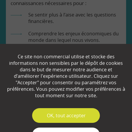
connaissances nécessaires pour :
Se sentir plus à l’aise avec les questions
financières.
Comprendre les enjeux économiques du
monde dans lequel nous vivons.
Prendre en toute connaissance de cause
Ce site non commercial utilise et stocke des
les décisions qui nous concernent.
informations non sensibles par le dépôt de cookies
dans le but de mesurer notre audience et
d’améliorer l'expérience utilisateur. Cliquez sur
"Accepter" pour consentir ou paramétrez vos
préférences. Vous pouvez modifier vos préférences à
tout moment sur notre site.
EN SAVOIR
+
✓
OK, tout accepter
Qui sommes-nous ?