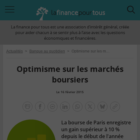
Accéder
Acc
à
à
La finance pour tous est une association d’intérêt général, créée
la
la
pour aider chacun à se sentir plus à l’aise avec les questions
navigation
rec
économiques et financières.
Actualités
>
Banque au quotidien
>
Optimisme sur les marchés boursiers
Optimisme sur les marchés
boursiers
Le 16 février 2015
la
finance
facebook
facebook
Linkedin
Whatsapp
Twitter
bluesky
Copier
pour
messenger
le
tous
La bourse de Paris enregistre
lien
un gain supérieur à 10 %
depuis le début de l'année