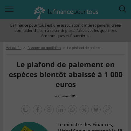
Accéder
Acc
à
à
La finance pour tous est une association d’intérêt général, créée
la
la
pour aider chacun à se sentir plus à l’aise avec les questions
navigation
rec
économiques et financières.
Actualités
>
Banque au quotidien
>
Le plafond de paiement en espèces bientôt abaissé à 1 000 euros
Le plafond de paiement en
espèces bientôt abaissé à 1 000
euros
Le 20 mars 2015
la
finance
facebook
facebook
Linkedin
Whatsapp
Twitter
bluesky
Copier
pour
messenger
le
tous
Le ministre des Finances,
lien