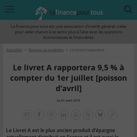
Accéder
Acc
à
à
La finance pour tous est une association d’intérêt général, créée
la
la
pour aider chacun à se sentir plus à l’aise avec les questions
navigation
rec
économiques et financières.
Actualités
>
Banque au quotidien
>
Le livret A rapportera 9,5 % à compter du 1er juillet [poisson d’avril]
Le livret A rapportera 9,5 % à
compter du 1er juillet [poisson
d’avril]
Le 01 avril 2015
la
finance
facebook
facebook
Linkedin
Whatsapp
Twitter
bluesky
Copier
pour
messenger
le
tous
Le Livret A est le plus ancien produit d’épargne
lien