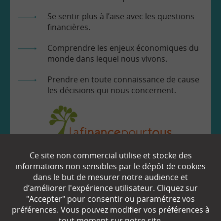
Se sentir plus à l’aise avec les questions
financières.
Comprendre les enjeux économiques du
monde dans lequel nous vivons.
Prendre en toute connaissance de cause
les décisions qui nous concernent.
Ce site non commercial utilise et stocke des
EN SAVOIR
+
informations non sensibles par le dépôt de cookies
dans le but de mesurer notre audience et
d’améliorer l'expérience utilisateur. Cliquez sur
"Accepter" pour consentir ou paramétrez vos
Qui sommes-nous ?
préférences. Vous pouvez modifier vos préférences à
Partenaires
tout moment sur notre site.