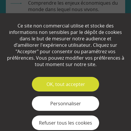
Comprendre les enjeux économiques du
monde dans lequel nous vivons.
Prendre en toute connaissance de cause
Ce site non commercial utilise et stocke des
les décisions qui nous concernent.
informations non sensibles par le dépôt de cookies
dans le but de mesurer notre audience et
d’améliorer l'expérience utilisateur. Cliquez sur
"Accepter" pour consentir ou paramétrez vos
préférences. Vous pouvez modifier vos préférences à
tout moment sur notre site.
EN SAVOIR
+
✓
OK, tout accepter
Qui sommes-nous ?
Personnaliser
Partenaires
Espace Presse
Refuser tous les cookies
Plan du site