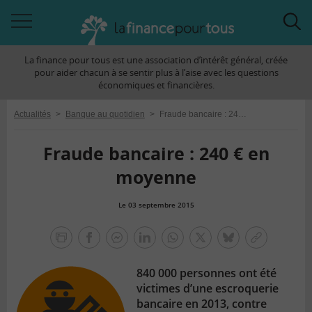
Accéder
Acc
à
à
La finance pour tous est une association d’intérêt général, créée
la
la
pour aider chacun à se sentir plus à l’aise avec les questions
navigation
rec
économiques et financières.
Actualités
>
Banque au quotidien
>
Fraude bancaire : 240 € en moyenne
Fraude bancaire : 240 € en
moyenne
Le 03 septembre 2015
la
finance
facebook
facebook
Linkedin
Whatsapp
Twitter
bluesky
Copier
pour
messenger
le
tous
840 000 personnes ont été
lien
victimes d’une escroquerie
bancaire en 2013, contre