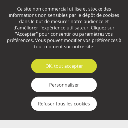
Ce site non commercial utilise et stocke des
EN SAVOIR
+
informations non sensibles par le dépôt de cookies
dans le but de mesurer notre audience et
d’améliorer l'expérience utilisateur. Cliquez sur
Qui sommes-nous ?
"Accepter" pour consentir ou paramétrez vos
préférences. Vous pouvez modifier vos préférences à
Partenaires
tout moment sur notre site.
Espace Presse
✓
OK, tout accepter
Plan du site
Contact
Personnaliser
Mentions légales
Refuser tous les cookies
Gestion des cookies