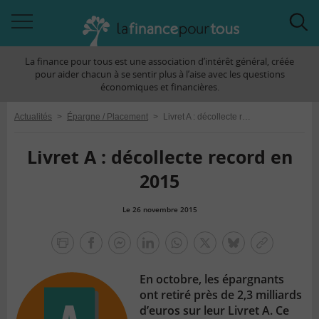
Accéder
Acc
à
à
La finance pour tous est une association d’intérêt général, créée
la
la
pour aider chacun à se sentir plus à l’aise avec les questions
navigation
rec
économiques et financières.
Actualités
>
Épargne / Placement
>
Livret A : décollecte record en 2015
Livret A : décollecte record en
2015
Le 26 novembre 2015
la
finance
facebook
facebook
Linkedin
Whatsapp
Twitter
bluesky
Copier
pour
messenger
le
tous
En octobre, les épargnants
lien
ont retiré près de 2,3 milliards
d’euros sur leur Livret A. Ce