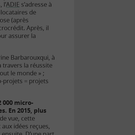
 l’
ADIE
s’adresse à
locataires de
pose (après
ocrédit. Après, il
ur assurer la
rine Barbarouxqui, à
 travers la réussite
 tout le monde » ;
-projets = projets
2 000 micro-
es. En 2015, plus
de vue, cette
t aux idées reçues,
t ensuite. D’une part