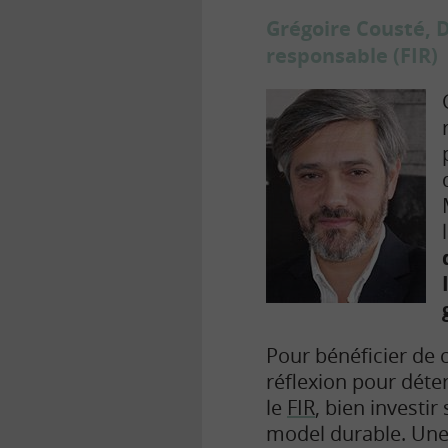
Grégoire Cousté, 
responsable (FIR)
Pour bénéficier de 
réflexion pour déter
le
FIR
, bien investi
model durable. Une 