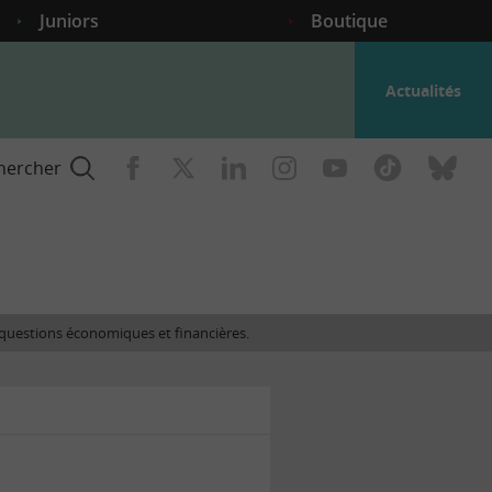
Juniors
Boutique
Actualités
hercher
nce
es questions économiques et financières.
gogique
ent
nce