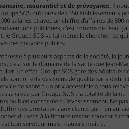
bancaire, assurantiel et de prévoyance
. Il no
Groupe SOS
qu’il préside : 350 établissements p
00 salariés et avec un chiffre d’affaires de 800 m
 subventions publiques, c’est comme de l’eau, ça d
t, le Groupe SOS va lui-même le chercher, ce qui
vis des pouvoirs publics.
ntéresse à plusieurs aspects de la société, la jeun
iors, c’est sur le domaine de la santé que Jean-Mar
ticulier. En effet, Groupe SOS gère des hôpitaux 
els sont offerts des soins de qualité sans distin
ervice de santé à un prix accessible à tous relève
chesse créée par Groupe SOS : la totalité de la ric
res ou bien consacrée à l’investissement. Ne pas
’offrir des prestations aux clients qui n’en aurai
donner du sens à la finance revient souvent à rédu
nt est bon serviteur mais mauvais maître.