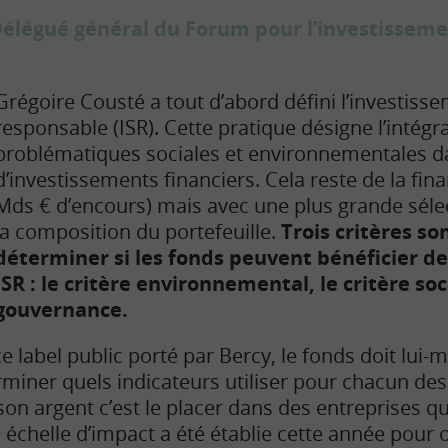
Délégué général du Forum pour l’investissem
Grégoire Cousté a tout d’abord défini l’investis
responsable (ISR). Cette pratique désigne l’intégr
problématiques sociales et environnementales da
d’investissements financiers. Cela reste de la fi
Mds € d’encours) mais avec une plus grande séle
la composition du portefeuille.
Trois critères so
déterminer si les fonds peuvent bénéficier de 
ISR : le critère environnemental, le critère soci
gouvernance.
ce label public porté par Bercy, le fonds doit lu
miner quels indicateurs utiliser pour chacun des 
r son argent c’est le placer dans des entreprises q
échelle d’impact a été établie cette année pour o