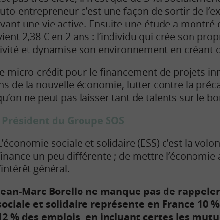
to-entrepreneur c’est une façon de sortir de l’ex
vant une vie active. Ensuite une étude a montré q
vient 2,38 € en 2 ans : l’individu qui crée son prop
ctivité et dynamise son environnement en créant de
le micro-crédit pour le financement de projets in
s de la nouvelle économie, lutter contre la préca
qu’on ne peut pas laisser tant de talents sur le bo
, Président du Groupe SOS
L’économie sociale et solidaire (ESS) c’est la volo
finance un peu différente ; de mettre l’économie 
l’intérêt général.
Jean-Marc Borello ne manque pas de rappeler
sociale et solidaire représente en France 10 %
12 % des emplois, en incluant certes les mutu