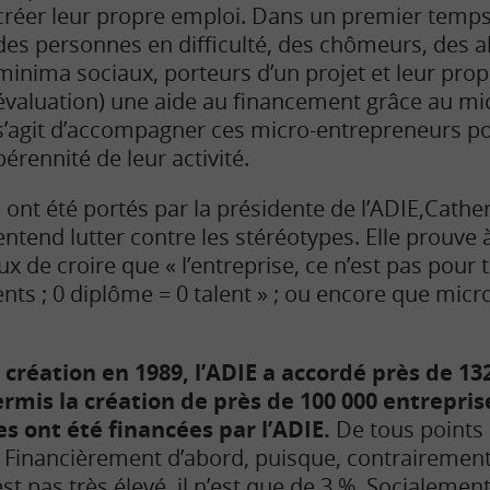
créer leur propre emploi. Dans un premier temps,
des personnes en difficulté, des chômeurs, des al
minima sociaux, porteurs d’un projet et leur pro
évaluation) une aide au financement grâce au micr
s’agit d’accompagner ces micro-entrepreneurs po
pérennité de leur activité.
ont été portés par la présidente de l’ADIE,Cathe
entend lutter contre les stéréotypes. Elle prouve à
aux de croire que « l’entreprise, ce n’est pas pour
nts ; 0 diplôme = 0 talent » ; ou encore que micro
a création en 1989, l’ADIE a accordé près de 13
ermis la création de près de 100 000 entrepris
s ont été financées par l’ADIE.
De tous points 
ve. Financièrement d’abord, puisque, contrairemen
est pas très élevé, il n’est que de 3 %. Socialemen