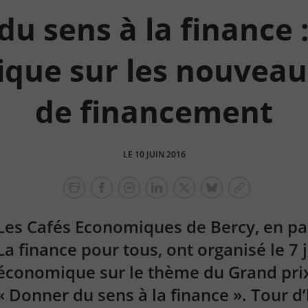
u sens à la finance 
que sur les nouvea
de financement
LE 10 JUIN 2016
facebook
facebook
Linkedin
Twitter
bluesky
Copier
messenger
le
Les Cafés Economiques de Bercy, en pa
lien
La finance pour tous, ont organisé le 7 
économique sur le thème du Grand pri
« Donner du sens à la finance ». Tour d