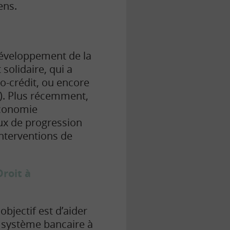
ens.
développement de la
solidaire, qui a
ro-crédit, ou encore
e). Plus récemment,
économie
aux de progression
interventions de
Droit à
objectif est d’aider
u système bancaire à