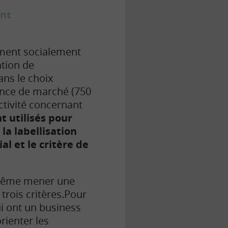
ent
sement socialement
ation de
ns le choix
nance de marché (750
ctivité concernant
nt utilisés pour
la labellisation
al et le critère de
i-même mener une
trois critères.Pour
ui ont un business
rienter les