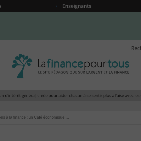
s
Enseignants
Rec
La
fina
pour
tous
-
Le
n d’intérêt général, créée pour aider chacun à se sentir plus à l’aise avec l
site
péda
sur
Donner du sens à la finance : un Café économique sur les nouveaux modes de financement
l'arg
et
la
fina