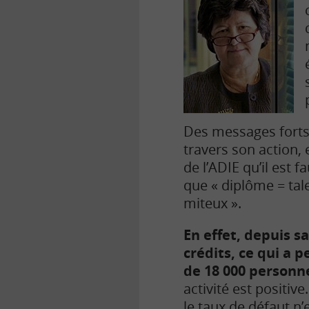
Des messages forts 
travers son action, 
de l’ADIE qu’il est f
que « diplôme = tale
miteux ».
En effet, depuis s
crédits, ce qui a p
de 18 000 personne
activité est positi
le taux de défaut n’