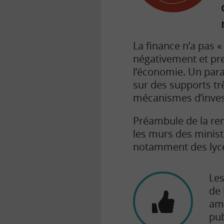
La finance n’a pas 
négativement et pre
l’économie. Un para
sur des supports t
mécanismes d’inves
Préambule de la re
les murs des minist
notamment des lycé
Le
de 
amb
pub