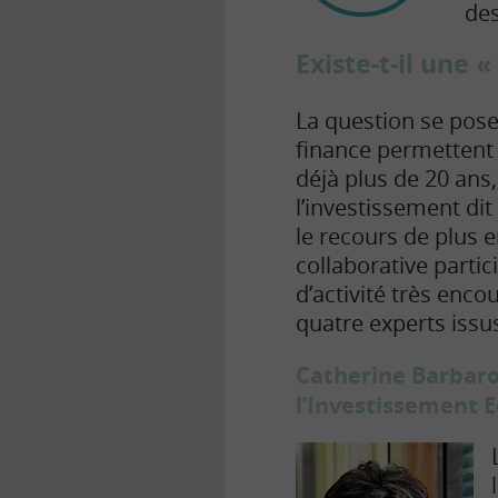
des
Existe-t-il une
La question se pose
finance permettent d
déjà plus de 20 ans,
l’investissement di
le recours de plus 
collaborative parti
d’activité très enco
quatre experts issu
Catherine Barbarou
l’Investissement 