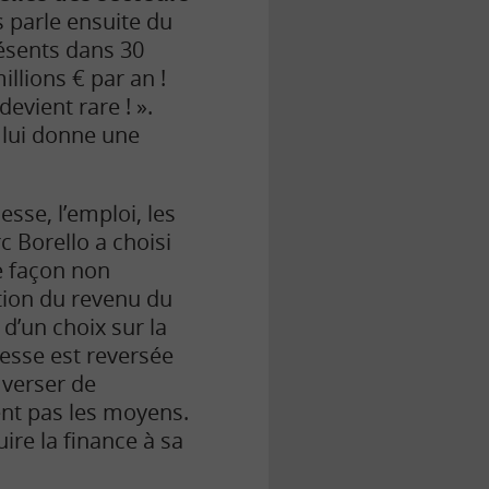
us parle ensuite du
résents dans 30
illions € par an !
evient rare ! ».
 lui donne une
esse, l’emploi, les
c Borello a choisi
de façon non
ction du revenu du
 d’un choix sur la
hesse est reversée
 verser de
ent pas les moyens.
ire la finance à sa