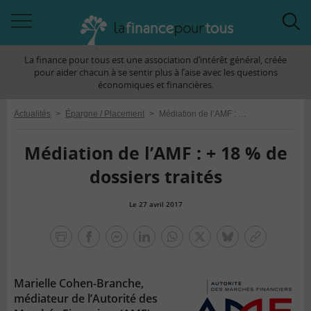
Accéder
Acc
à
à
La finance pour tous est une association d’intérêt général, créée
la
la
pour aider chacun à se sentir plus à l’aise avec les questions
navigation
rec
économiques et financières.
Actualités
>
Épargne / Placement
>
Médiation de l’AMF : + 18 % de dossiers traités
Médiation de l’AMF : + 18 % de
dossiers traités
Le 27 avril 2017
la
finance
facebook
facebook
Linkedin
Whatsapp
Twitter
bluesky
Copier
pour
messenger
le
tous
lien
Marielle Cohen-Branche,
médiateur de l’Autorité des