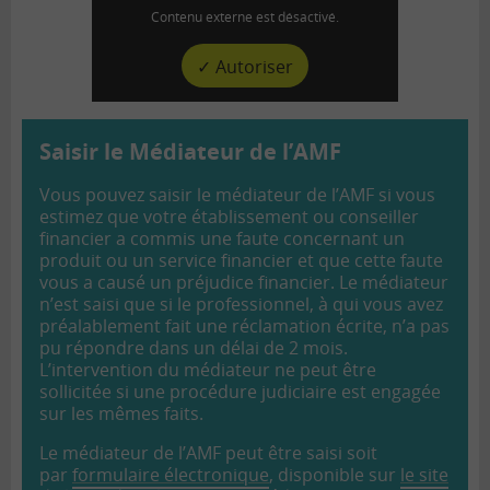
Contenu externe est désactivé.
✓ Autoriser
Saisir le Médiateur de l’AMF
Vous pouvez saisir le médiateur de l’AMF si vous
estimez que votre établissement ou conseiller
financier a commis une faute concernant un
produit ou un service financier et que cette faute
vous a causé un préjudice financier. Le médiateur
n’est saisi que si le professionnel, à qui vous avez
préalablement fait une réclamation écrite, n’a pas
pu répondre dans un délai de 2 mois.
L’intervention du médiateur ne peut être
sollicitée si une procédure judiciaire est engagée
sur les mêmes faits.
Le médiateur de l’AMF peut être saisi soit
par
formulaire électronique
, disponible sur
le site