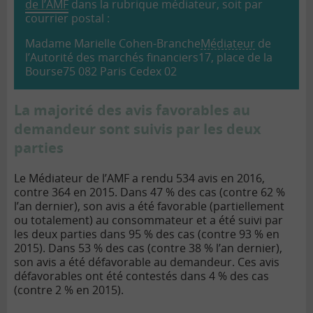
de l’AMF
dans la rubrique médiateur, soit par
courrier postal :
Madame Marielle Cohen-Branche
Médiateur
de
l’Autorité des marchés financiers
17, place de la
Bourse
75 082 Paris Cedex 02
La majorité des avis favorables au
demandeur sont suivis par les deux
parties
Le Médiateur de l’AMF a rendu 534 avis en 2016,
contre 364 en 2015. Dans 47 % des cas (contre 62 %
l’an dernier), son avis a été favorable (partiellement
ou totalement) au consommateur et a été suivi par
les deux parties dans 95 % des cas (contre 93 % en
2015). Dans 53 % des cas (contre 38 % l’an dernier),
son avis a été défavorable au demandeur. Ces avis
défavorables ont été contestés dans 4 % des cas
(contre 2 % en 2015).