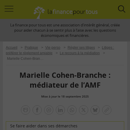
Accéder
Acc
à
à
La finance pour tous est une association d’intérêt général, créée
la
la
pour aider chacun à se sentir plus à l’aise avec les questions
navigation
rec
économiques et financières.
Accueil
>
Pratique
>
Vie perso
>
Régler ses litiges
>
Litiges :
préférer le règlement amiable
>
Le recours à la médiation
>
Marielle Cohen-Branche : médiateur de l’AMF
Marielle Cohen-Branche :
médiateur de l’AMF
Mise à jour le 18 septembre 2025
la
finance
facebook
facebook
Linkedin
Whatsapp
Twitter
bluesky
Copier
pour
messenger
le
tous
lien
Se faire aider dans ses démarches