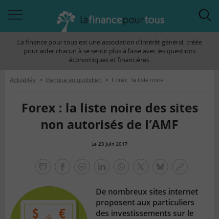
Accéder
Acc
à
à
La finance pour tous est une association d’intérêt général, créée
la
la
pour aider chacun à se sentir plus à l’aise avec les questions
navigation
rec
économiques et financières.
Actualités
>
Banque au quotidien
>
Forex : la liste noire des sites non autorisés de l’AMF
Forex : la liste noire des sites
non autorisés de l’AMF
Le 23 juin 2017
la
finance
facebook
facebook
Linkedin
Whatsapp
Twitter
bluesky
Copier
pour
messenger
le
tous
De nombreux sites internet
lien
proposent aux particuliers
des investissements sur le