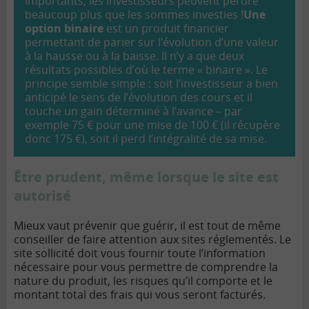
importants, les investisseurs peuvent perdre
beaucoup plus que les sommes investies !
Une
option binaire
est un produit financier
permettant de parier sur l’évolution d’une valeur
à la hausse ou à la baisse. Il n’y a que deux
résultats possibles d’où le terme « binaire ». Le
principe semble simple : soit l’investisseur a bien
anticipé le sens de l’évolution des cours et il
touche un gain déterminé à l’avance – par
exemple 75 € pour une mise de 100 € (il récupère
donc 175 €), soit il perd l’intégralité de sa mise.
Être prudent, même lorsque le site est
autorisé
Mieux vaut prévenir que guérir, il est tout de même
conseiller de faire attention aux sites réglementés. Le
site sollicité doit vous fournir toute l’information
nécessaire pour vous permettre de comprendre la
nature du produit, les risques qu’il comporte et le
montant total des frais qui vous seront facturés.