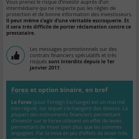
Vous prenez le risque d’investir auprès d’un
intermédiaire qui ne respecte pas les règles de
protection et de bonne information des investisseurs.
Il peut même s’agir d’une véritable escroquerie. Et
il sera très difficile de porter réclamation contre ce
prestataire.
Les messages promotionnels sur des
contrats financiers spéculatifs et très
risqués
sont interdits depuis le 1er
janvier 2017
.
Forex
et option binaire, en bref
Le Forex
(pour Foreign Exchange) est un marché
non régulé, sur lequel s’échangent des devises. La
plupart des instruments financiers permettant
d’investir sur le Forex utilisent un effet de levier,
permettant de miser bien plus que les sommes
engagées. Par la mise en jeu d’effets de levier très