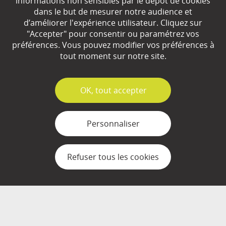
informations non sensibles par le dépôt de cookies
dans le but de mesurer notre audience et
d’améliorer l'expérience utilisateur. Cliquez sur
"Accepter" pour consentir ou paramétrez vos
Qui sommes-nous ?
préférences. Vous pouvez modifier vos préférences à
Partenaires
tout moment sur notre site.
Espace Presse
✓
OK, tout accepter
Plan du site
Contact
Personnaliser
Mentions légales
Refuser tous les cookies
Gestion des cookies