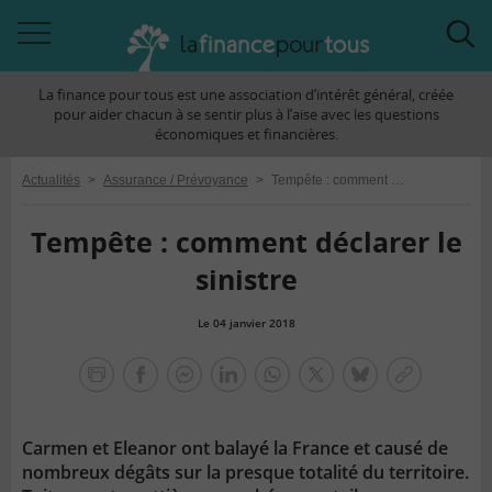
Accéder
Acc
à
à
La finance pour tous est une association d’intérêt général, créée
la
la
pour aider chacun à se sentir plus à l’aise avec les questions
navigation
rec
économiques et financières.
Actualités
>
Assurance / Prévoyance
>
Tempête : comment déclarer le sinistre
Tempête : comment déclarer le
sinistre
Le 04 janvier 2018
la
finance
facebook
facebook
Linkedin
Whatsapp
Twitter
bluesky
Copier
pour
messenger
le
tous
lien
Carmen et Eleanor ont balayé la France et causé de
nombreux dégâts sur la presque totalité du territoire.