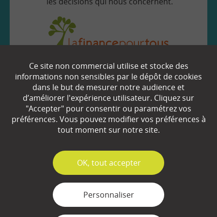
les décisions qui nous concernent.
Ce site non commercial utilise et stocke des
EN SAVOIR
+
informations non sensibles par le dépôt de cookies
dans le but de mesurer notre audience et
d’améliorer l'expérience utilisateur. Cliquez sur
Qui sommes-nous ?
"Accepter" pour consentir ou paramétrez vos
préférences. Vous pouvez modifier vos préférences à
Partenaires
tout moment sur notre site.
Espace Presse
✓
OK, tout accepter
Plan du site
Contact
Personnaliser
Mentions légales