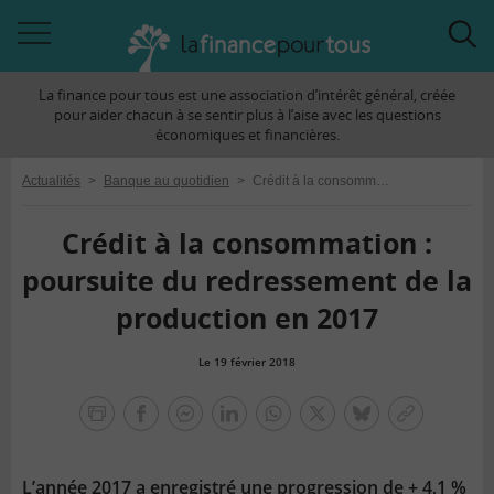
Accéder
Acc
à
à
La finance pour tous est une association d’intérêt général, créée
la
la
pour aider chacun à se sentir plus à l’aise avec les questions
navigation
rec
économiques et financières.
Actualités
>
Banque au quotidien
>
Crédit à la consommation : poursuite du redressement de la production en 2017
Crédit à la consommation :
poursuite du redressement de la
production en 2017
Le 19 février 2018
la
finance
facebook
facebook
Linkedin
Whatsapp
Twitter
bluesky
Copier
pour
messenger
le
tous
lien
L’année 2017 a enregistré une progression de + 4,1 %