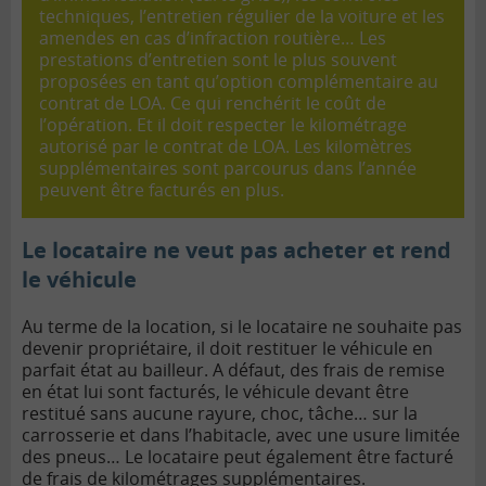
techniques, l’entretien régulier de la voiture et les
amendes en cas d’infraction routière… Les
prestations d’entretien sont le plus souvent
proposées en tant qu’option complémentaire au
contrat de LOA. Ce qui renchérit le coût de
l’opération.
Et il doit respecter le kilométrage
autorisé par le contrat de LOA. Les kilomètres
supplémentaires sont parcourus dans l’année
peuvent être facturés en plus.
Le locataire ne veut pas acheter et rend
le véhicule
Au terme de la location, si le locataire ne souhaite pas
devenir propriétaire, il doit restituer le véhicule en
parfait état au bailleur. A défaut, des frais de remise
en état lui sont facturés, le véhicule devant être
restitué sans aucune rayure, choc, tâche… sur la
carrosserie et dans l’habitacle, avec une usure limitée
des pneus… Le locataire peut également être facturé
de frais de kilométrages supplémentaires.