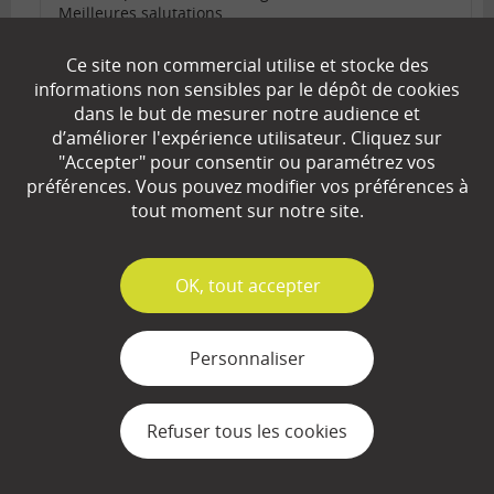
Meilleures salutations.
L’équipe de lafinancepourtous.com
Ce site non commercial utilise et stocke des
informations non sensibles par le dépôt de cookies
Répondre
dans le but de mesurer notre audience et
Comments
d’améliorer l'expérience utilisateur. Cliquez sur
pagination
7
1
…
5
6
"Accepter" pour consentir ou paramétrez vos
Précédent
préférences. Vous pouvez modifier vos préférences à
tout moment sur notre site.
142 commentaires
Commenter
✓
OK, tout accepter
Personnaliser
Calculateurs
Calculateur de TVA
Refuser tous les cookies