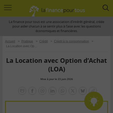
Accéder
Acc
à
à
La finance pour tous est une association d’intérêt général, créée
la
la
pour aider chacun à se sentir plus à l’aise avec les questions
navigation
rec
économiques et financières.
Accueil
>
Pratique
>
Crédit
>
Crédit à la consommation
>
La Location avec Option d’Achat (LOA)
La Location avec Option d’Achat
(LOA)
Mise à jour le 23 juin 2026
la
finance
facebook
facebook
Linkedin
Whatsapp
Twitter
bluesky
Copier
pour
messenger
le
tous
lien