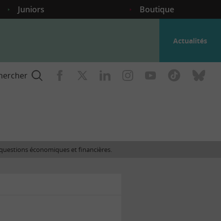
Juniors
Boutique
Actualités
hercher
nce
es questions économiques et financières.
gogique
ent
nce