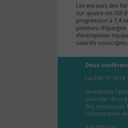
Les encours des fon
sur quatre est ISR (
progression à 7,4 m
porteurs d’épargne s
d’entreprises équi
salariés souscripteu
Deux conférence
Loi PACTE 2018 :
Groupama Epargn
salariale, deux 
des
ressources
h
collaboration av
Inscriptions