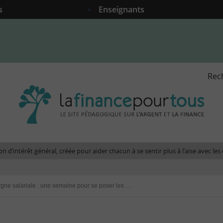
s
Enseignants
Rec
La
fina
pour
tous
-
Le
n d’intérêt général, créée pour aider chacun à se sentir plus à l’aise avec l
site
péda
sur
Epargne salariale : une semaine pour se poser les bonnes questions !
l'arg
et
la
fina