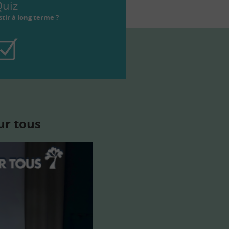
uiz
tir à long terme ?
ur tous