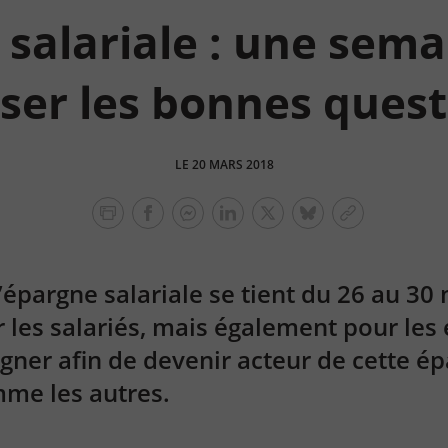
salariale : une sem
ser les bonnes quest
LE 20 MARS 2018
facebook
facebook
Linkedin
Twitter
bluesky
Copier
messenger
le
lien
’épargne salariale se tient du 26 au 30
r les salariés, mais également pour les 
gner afin de devenir acteur de cette é
mme les autres.