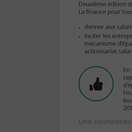
Deuxième édition de 
La finance pour tous
donner aux salarié
inciter les entre
mécanisme d’éparg
actionnariat salar
En 
rep
d’é
Fin
leu
201
Une connaissan