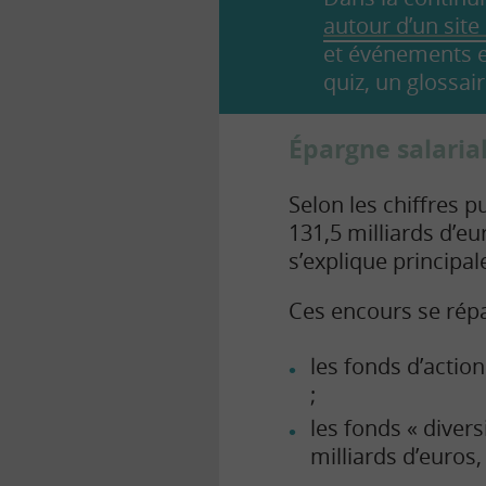
autour d’un site
et événements et
quiz, un glossa
Épargne salarial
Selon les chiffres p
131,5 milliards d’e
s’explique principal
Ces encours se répa
les fonds d’action
;
les fonds « diver
milliards d’euros,