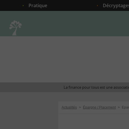
Pratique
Décryptage
Accueil
La finance pour tous est une associatio
Actualités
>
Épargne / Placement
>