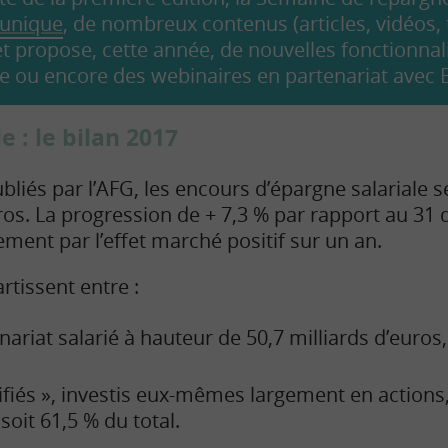
 unique
, de nombreux contenus (articles, vidéos,
 propose, cette année, de nouvelles fonctionnali
ire ou encore des webinaires en partenariat ave
e : le bilan 2017
ubliés par l’AFG, les encours d’épargne salariale s
uros. La progression de + 7,3 % par rapport au 3
ement par l’effet marché positif sur un an.
rtissent entre :
nariat salarié à hauteur de 50,7 milliards d’euros,
sifiés », investis eux-mêmes largement en actions,
 soit 61,5 % du total.