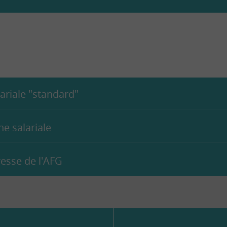
lariale "standard"
e salariale
sse de l'AFG