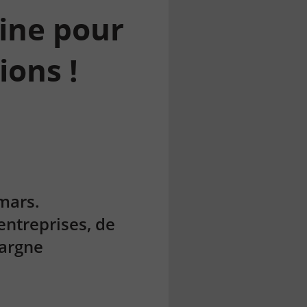
aine pour
ions !
 mars.
entreprises, de
pargne