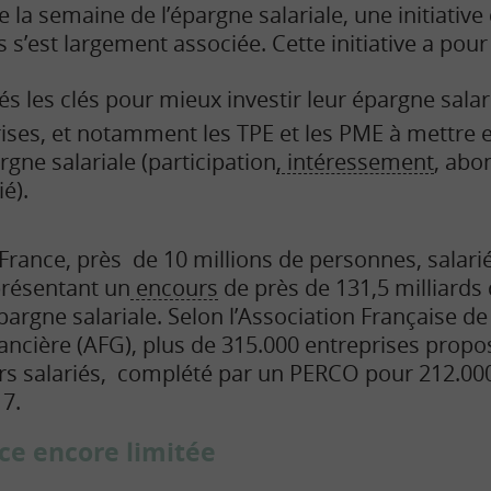
la semaine de l’épargne salariale, une initiative 
 s’est largement associée. Cette initiative a pour
s les clés pour mieux investir leur épargne salari
prises, et notamment les TPE et les PME à mettre 
ne salariale (participation
, intéressement
, abo
ié).
France, près de 10 millions de personnes, salarié
résentant un
encours
de près de 131,5 milliards 
pargne salariale. Selon l’Association Française d
ancière (AFG), plus de 315.000 entreprises propo
rs salariés, complété par un PERCO pour 212.000 
7.
ce encore limitée