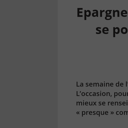
Epargne 
se po
la
finance
pour
tous
La semaine de l
L’occasion, pou
mieux se rensei
« presque » co