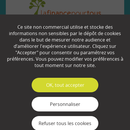
Ce site non commercial utilise et stocke des
EN SAVOIR
+
informations non sensibles par le dépôt de cookies
dans le but de mesurer notre audience et
d’améliorer l'expérience utilisateur. Cliquez sur
Qui sommes-nous ?
"Accepter" pour consentir ou paramétrez vos
préférences. Vous pouvez modifier vos préférences à
Partenaires
tout moment sur notre site.
Espace Presse
✓
OK, tout accepter
Plan du site
Contact
Personnaliser
Mentions légales
Refuser tous les cookies
Gestion des cookies