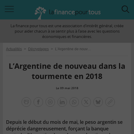
Accéder
Acc
à
à
La finance pour tous est une association d’intérêt général, créée
la
la
pour aider chacun à se sentir plus à l’aise avec les questions
navigation
rec
économiques et financières.
Actualités
>
Décryptages
>
L’Argentine de nouveau dans la tourmente en 2018
L’Argentine de nouveau dans la
tourmente en 2018
Le 09 mai 2018
la
finance
facebook
facebook
Linkedin
Whatsapp
Twitter
bluesky
Copier
pour
messenger
le
tous
lien
Depuis le début du mois de mai, le peso argentin se
déprécie dangereusement, forçant la banque