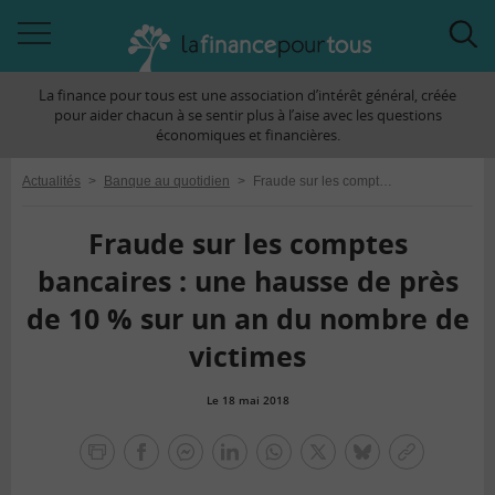
Accéder
Acc
à
à
La finance pour tous est une association d’intérêt général, créée
la
la
pour aider chacun à se sentir plus à l’aise avec les questions
navigation
rec
économiques et financières.
Actualités
>
Banque au quotidien
>
Fraude sur les comptes bancaires : une hausse de près de 10 % sur un an du nombre de victimes
Fraude sur les comptes
bancaires : une hausse de près
de 10 % sur un an du nombre de
victimes
Le 18 mai 2018
la
finance
facebook
facebook
Linkedin
Whatsapp
Twitter
bluesky
Copier
pour
messenger
le
tous