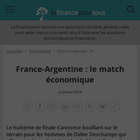
Accéder
Acc
à
à
La finance pour tous est une association d’intérêt général, créée
la
la
pour aider chacun à se sentir plus à l’aise avec les questions
navigation
rec
économiques et financières.
Actualités
>
Décryptages
>
France-Argentine : le match économique
France-Argentine : le match
économique
Le 29 juin 2018
la
finance
facebook
facebook
Linkedin
Whatsapp
Twitter
bluesky
Copier
pour
messenger
le
tous
lien
Le huitième de finale s’annonce bouillant sur le
terrain pour les hommes de Didier Deschamps qui