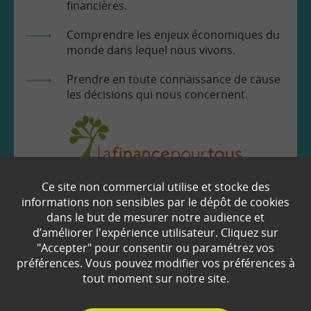
financières.
Comprendre les enjeux économiques du
monde dans lequel nous vivons.
Prendre en toute connaissance de cause
les décisions qui nous concernent.
Ce site non commercial utilise et stocke des
EN SAVOIR
+
informations non sensibles par le dépôt de cookies
dans le but de mesurer notre audience et
d’améliorer l'expérience utilisateur. Cliquez sur
Qui sommes-nous ?
"Accepter" pour consentir ou paramétrez vos
préférences. Vous pouvez modifier vos préférences à
Partenaires
tout moment sur notre site.
Espace Presse