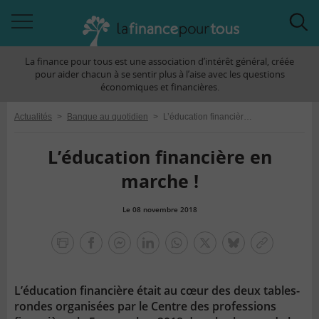
Accéder
Acc
à
à
La finance pour tous est une association d’intérêt général, créée
la
la
pour aider chacun à se sentir plus à l’aise avec les questions
navigation
rec
économiques et financières.
Actualités
>
Banque au quotidien
>
L’éducation financière en marche !
L’éducation financière en
marche !
Le 08 novembre 2018
la
finance
facebook
facebook
Linkedin
Whatsapp
Twitter
bluesky
Copier
pour
messenger
le
tous
lien
L’éducation financière était au cœur des deux tables-
rondes organisées par le Centre des professions