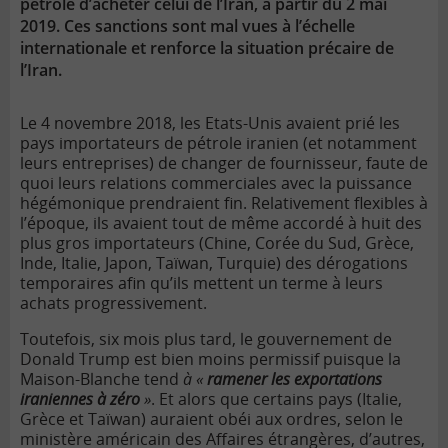
pétrole d’acheter celui de l’Iran, à partir du 2 mai
2019. Ces sanctions sont mal vues à l’échelle
internationale et renforce la situation précaire de
l’Iran.
Le 4 novembre 2018, les Etats-Unis avaient prié les
pays importateurs de pétrole iranien (et notamment
leurs entreprises) de changer de fournisseur, faute de
quoi leurs relations commerciales avec la puissance
hégémonique prendraient fin. Relativement flexibles à
l’époque, ils avaient tout de même accordé à huit des
plus gros importateurs (Chine, Corée du Sud, Grèce,
Inde, Italie, Japon, Taïwan, Turquie) des dérogations
temporaires afin qu’ils mettent un terme à leurs
achats progressivement.
Toutefois, six mois plus tard, le gouvernement de
Donald Trump est bien moins permissif puisque la
Maison-Blanche tend
à «
ramener les exportations
iraniennes à zéro
»
. Et alors que certains pays (Italie,
Grèce et Taïwan) auraient obéi aux ordres, selon le
ministère américain des Affaires étrangères, d’autres,