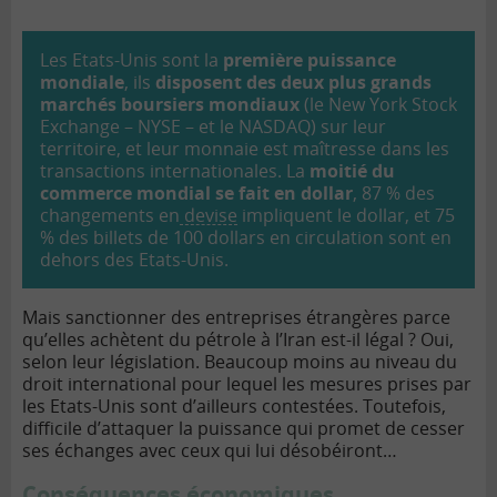
Les Etats-Unis sont la
première puissance
mondiale
, ils
disposent des deux plus grands
marchés boursiers mondiaux
(le New York Stock
Exchange – NYSE – et le NASDAQ) sur leur
territoire, et leur monnaie est maîtresse dans les
transactions internationales. La
moitié du
commerce mondial se fait en dollar
, 87 % des
changements en
devise
impliquent le dollar, et 75
% des billets de 100 dollars en circulation sont en
dehors des Etats-Unis.
Mais sanctionner des entreprises étrangères parce
qu’elles achètent du pétrole à l’Iran est-il légal ? Oui,
selon leur législation. Beaucoup moins au niveau du
droit international pour lequel les mesures prises par
les Etats-Unis sont d’ailleurs contestées. Toutefois,
difficile d’attaquer la puissance qui promet de cesser
ses échanges avec ceux qui lui désobéiront…
Conséquences économiques