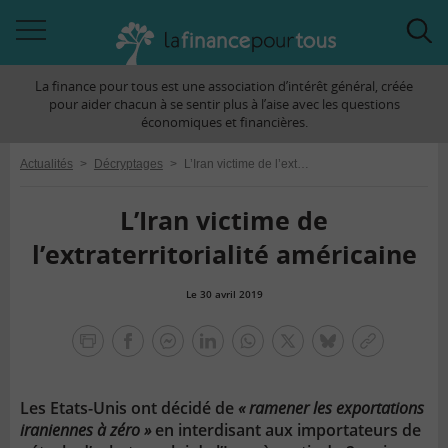
Accéder
Acc
à
à
La finance pour tous est une association d’intérêt général, créée
la
la
pour aider chacun à se sentir plus à l’aise avec les questions
navigation
rec
économiques et financières.
Actualités
>
Décryptages
>
L’Iran victime de l’extraterritorialité américaine
L’Iran victime de
l’extraterritorialité américaine
Le 30 avril 2019
la
finance
facebook
facebook
Linkedin
Whatsapp
Twitter
bluesky
Copier
pour
messenger
le
tous
lien
Les Etats-Unis ont décidé de
« ramener les exportations
iraniennes à zéro »
en interdisant aux importateurs de