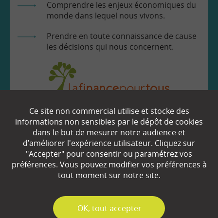
Comprendre les enjeux économiques du
monde dans lequel nous vivons.
Prendre en toute connaissance de cause
les décisions qui nous concernent.
Ce site non commercial utilise et stocke des
EN SAVOIR
+
informations non sensibles par le dépôt de cookies
dans le but de mesurer notre audience et
d’améliorer l'expérience utilisateur. Cliquez sur
Qui sommes-nous ?
"Accepter" pour consentir ou paramétrez vos
préférences. Vous pouvez modifier vos préférences à
Partenaires
tout moment sur notre site.
Espace Presse
✓
OK, tout accepter
Plan du site