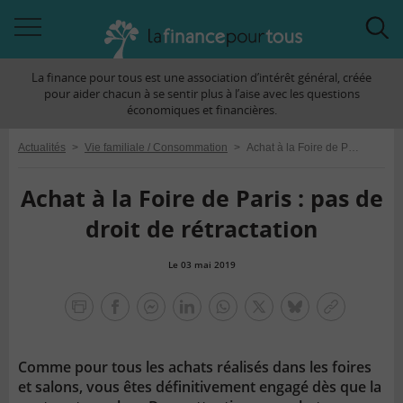
Accéder
Acc
à
à
La finance pour tous est une association d’intérêt général, créée
la
la
pour aider chacun à se sentir plus à l’aise avec les questions
navigation
rec
économiques et financières.
Actualités
>
Vie familiale / Consommation
>
Achat à la Foire de Paris : pas de droit de rétractation
Achat à la Foire de Paris : pas de
droit de rétractation
Le 03 mai 2019
la
finance
facebook
facebook
Linkedin
Whatsapp
Twitter
bluesky
Copier
pour
messenger
le
tous
lien
Comme pour tous les achats réalisés dans les foires
et salons, vous êtes définitivement engagé dès que la