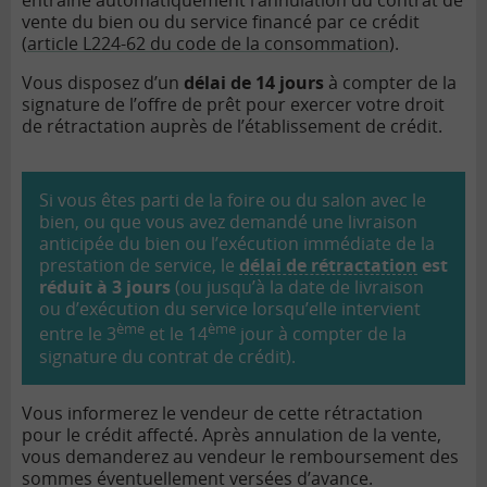
entraîne automatiquement l’annulation du contrat de
vente du bien ou du service financé par ce crédit
(
article L224-62 du code de la consommation
).
Vous disposez d’un
délai de 14 jours
à compter de la
signature de l’offre de prêt pour exercer votre droit
de rétractation auprès de l’établissement de crédit.
Si vous êtes parti de la foire ou du salon avec le
bien, ou que vous avez demandé une livraison
anticipée du bien ou l’exécution immédiate de la
prestation de service, le
délai de rétractation
est
réduit à 3 jours
(ou jusqu’à la date de livraison
ou d’exécution du service lorsqu’elle intervient
ème
ème
entre le 3
et le 14
jour à compter de la
signature du contrat de crédit).
Vous informerez le vendeur de cette rétractation
pour le crédit affecté. Après annulation de la vente,
vous demanderez au vendeur le remboursement des
sommes éventuellement versées d’avance.