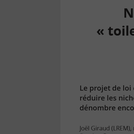
N
« toi
la
finance
pour
tous
Le projet de lo
réduire les nich
dénombre encore
Joël Giraud (LREM),