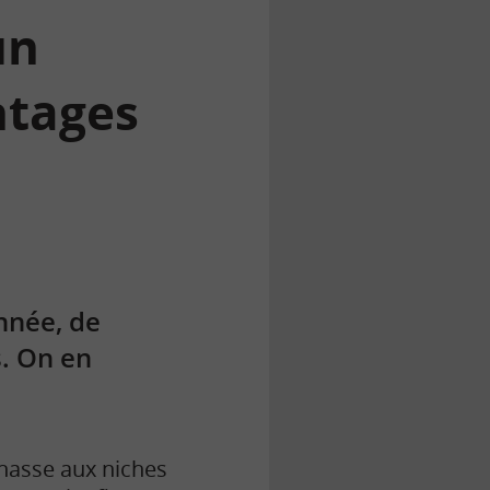
un
ntages
nnée, de
s. On en
chasse aux niches