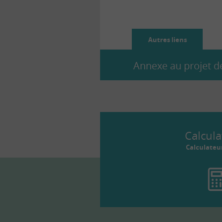
gagner » pour l’Etat, ont plusieu
Autres liens
Annexe au projet de
Calcula
Calculateu