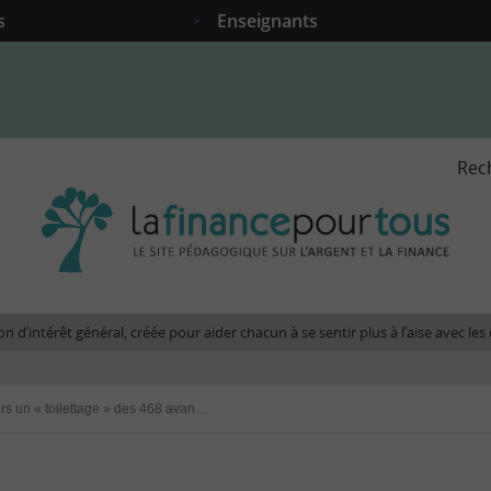
s
Enseignants
Rec
La
fina
pour
tous
-
Le
n d’intérêt général, créée pour aider chacun à se sentir plus à l’aise avec l
site
péda
sur
Niches fiscales : vers un « toilettage » des 468 avantages
l'arg
et
la
fina