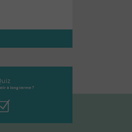
uiz
tir à long terme ?