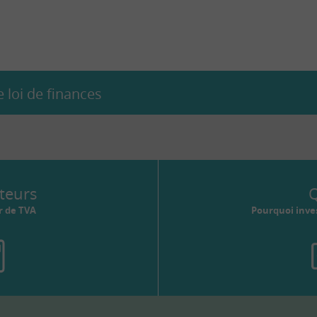
rs…
 loi de finances
teurs
Q
r de TVA
Pourquoi inves