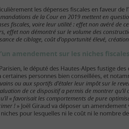
ticulièrement les dépenses fiscales en faveur de 
mmandations de la Cour en 2019 mettent en question 
es fiscales, voire leur utilité : effet non avéré de 
s, effet non démontré sur le volume des constructi
fisance de ciblage, coût d’opportunité élevé, créatio
d’un amendement sur les niches fiscale
 Parisien, le député des Hautes-Alpes fustige des
’à certaines personnes bien conseillées, et nota
ivains ou aux sportifs d’étaler leur impôt sur le rev
luation de ce dispositif a permis de montrer qu’il 
qu’il « favorisait les comportements de pure optimisa
rimer !
» Joël Giraud va déposer un amendement 
niches pour lesquelles ni le coût ni le nombre de