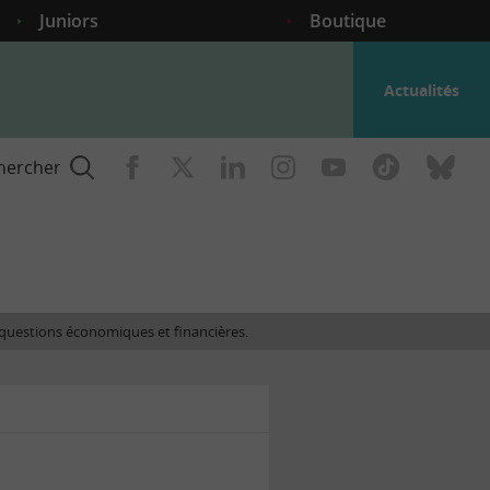
Juniors
Boutique
Actualités
hercher
nce
es questions économiques et financières.
gogique
ent
nce