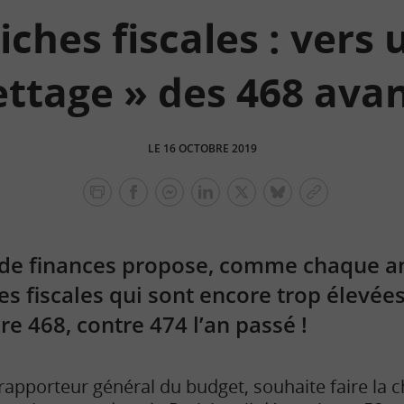
iches fiscales : vers 
lettage » des 468 ava
LE 16 OCTOBRE 2019
facebook
facebook
Linkedin
Twitter
bluesky
Copier
messenger
le
lien
i de finances propose, comme chaque a
es fiscales qui sont encore trop élevée
 468, contre 474 l’an passé !
 rapporteur général du budget, souhaite faire la 