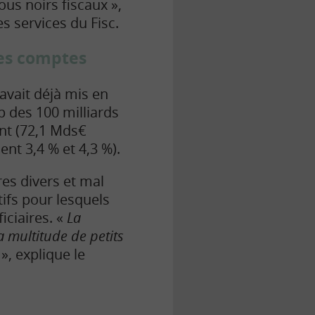
ous noirs fiscaux »,
s services du Fisc.
des comptes
avait déjà mis en
p des 100 milliards
nt (72,1 Mds€
nt 3,4 % et 4,3 %).
es divers et mal
tifs pour lesquels
iciaires. «
La
a multitude de petits
», explique le