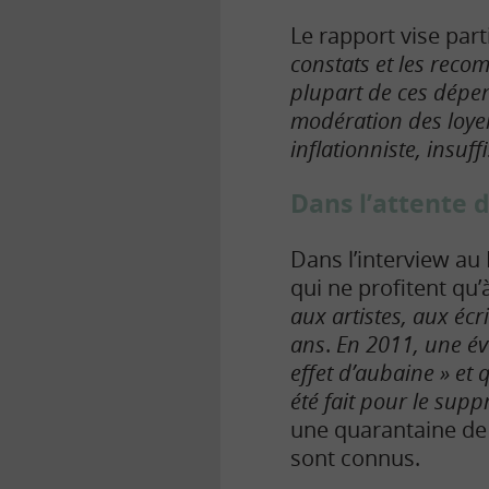
Le rapport vise par
constats et les reco
plupart de ces dépens
modération des loyer
inflationniste, insuf
Dans l’attente 
Dans l’interview au
qui ne profitent qu
aux artistes, aux écr
ans
.
En 2011, une éva
effet d’aubaine » et 
été fait pour le supp
une quarantaine de 
sont connus.