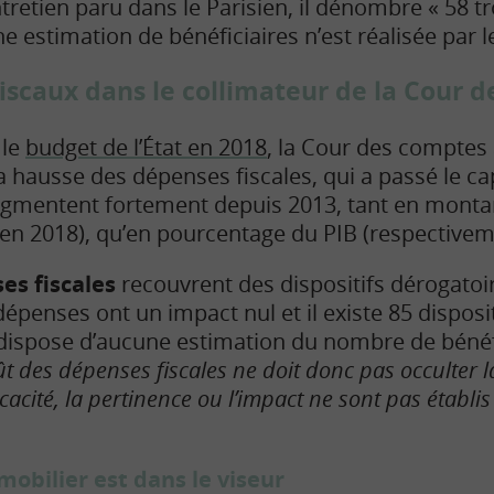
tretien paru dans le Parisien, il dénombre « 58 tr
 estimation de bénéficiaires n’est réalisée par le
iscaux dans le collimateur de la Cour 
 le
budget de l’État en 2018
, la Cour des comptes 
la hausse des dépenses fiscales, qui a passé le ca
augmentent fortement depuis 2013, tant en monta
en 2018), qu’en pourcentage du PIB (respectiveme
es fiscales
recouvrent des dispositifs dérogatoir
épenses ont un impact nul et il existe 85 disposi
 dispose d’aucune estimation du nombre de bénéf
t des dépenses fiscales ne doit donc pas occulter l
ficacité, la pertinence ou l’impact ne sont pas établis
mmobilier est dans le viseur