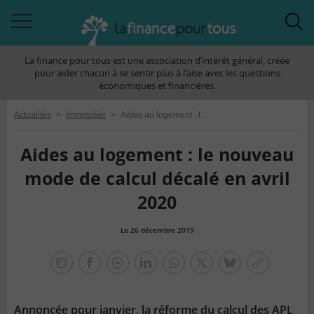
Accéder
Acc
à
à
La finance pour tous est une association d’intérêt général, créée
la
la
pour aider chacun à se sentir plus à l’aise avec les questions
navigation
rec
économiques et financières.
Actualités
>
Immobilier
>
Aides au logement : le nouveau mode de calcul décalé en avril 2020
Aides au logement : le nouveau
mode de calcul décalé en avril
2020
Le 26 décembre 2019
la
finance
facebook
facebook
Linkedin
Whatsapp
Twitter
bluesky
Copier
pour
messenger
le
tous
lien
Annoncée pour janvier, la réforme du calcul des APL