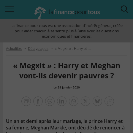
Accéder
Acc
à
à
La finance pour tous est une association d’intérêt général, créée
la
la
pour aider chacun à se sentir plus à l’aise avec les questions
navigation
rec
économiques et financières.
Actualités
>
Décryptages
>
« Megxit » : Harry et Meghan vont-ils devenir pauvres ?
« Megxit » : Harry et Meghan
vont-ils devenir pauvres ?
Le 28 janvier 2020
la
finance
facebook
facebook
Linkedin
Whatsapp
Twitter
bluesky
Copier
pour
messenger
le
tous
lien
Un an et demi après leur mariage, le prince Harry et
sa femme, Meghan Markle, ont décidé de renoncer à