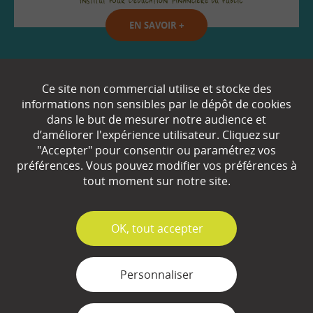
EN SAVOIR
+
Qui sommes-nous ?
Ce site non commercial utilise et stocke des
informations non sensibles par le dépôt de cookies
Partenaires
dans le but de mesurer notre audience et
d’améliorer l'expérience utilisateur. Cliquez sur
Espace Presse
"Accepter" pour consentir ou paramétrez vos
préférences. Vous pouvez modifier vos préférences à
Plan du site
tout moment sur notre site.
Contact
Mentions légales
✓
OK, tout accepter
Gestion des cookies
Personnaliser