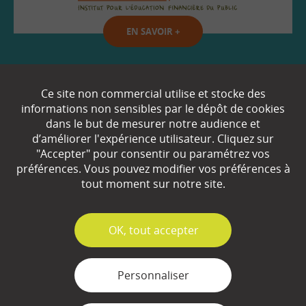
EN SAVOIR
+
Qui sommes-nous ?
Ce site non commercial utilise et stocke des
informations non sensibles par le dépôt de cookies
Partenaires
dans le but de mesurer notre audience et
d’améliorer l'expérience utilisateur. Cliquez sur
Espace Presse
"Accepter" pour consentir ou paramétrez vos
préférences. Vous pouvez modifier vos préférences à
Plan du site
tout moment sur notre site.
Contact
Mentions légales
✓
OK, tout accepter
Gestion des cookies
Personnaliser