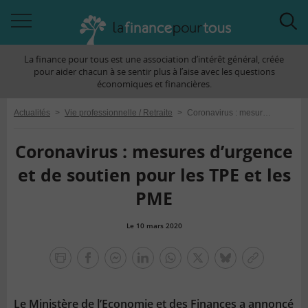
Accéder
Acc
à
à
La finance pour tous est une association d’intérêt général, créée
la
la
pour aider chacun à se sentir plus à l’aise avec les questions
navigation
rec
économiques et financières.
Actualités
>
Vie professionnelle / Retraite
>
Coronavirus : mesures d’urgence et de soutien pour les TPE et les PME
Coronavirus : mesures d’urgence
et de soutien pour les TPE et les
PME
Le 10 mars 2020
la
finance
facebook
facebook
Linkedin
Whatsapp
Twitter
bluesky
Copier
pour
messenger
le
tous
lien
Le Ministère de l’Economie et des Finances a annoncé