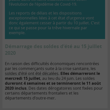
l’évolution de l’épidémie de Covid-19.
Les reports de délais et les dispositions
exceptionnelles liées à cet état d’urgence vont
donc également cesser à partir du 10 juillet. C’est
ce qui se passe pour la trêve hivernale par
exemple.
Démarrage des soldes d’été au 15 juillet
2020
En raison des difficultés économiques rencontrées
par les commerçants suite à la crise sanitaire, les
soldes d’été ont été décalées
.
Elles démarreront le
mercredi 15 juillet
, au lieu du 24 juin. Les soldes
dureront 4 semaines et se termineront le 11 août
2020 inclus
. Des dates dérogatoires sont fixées pour
certains départements frontaliers et les
départements d’outre-mer.