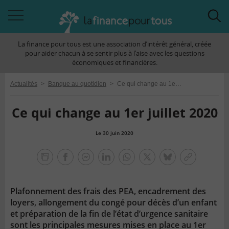
Accéder
Acc
à
à
La finance pour tous est une association d’intérêt général, créée
la
la
pour aider chacun à se sentir plus à l’aise avec les questions
navigation
rec
économiques et financières.
Actualités
>
Banque au quotidien
>
Ce qui change au 1er juillet 2020
Ce qui change au 1er juillet 2020
Le 30 juin 2020
la
finance
facebook
facebook
Linkedin
Whatsapp
Twitter
bluesky
Copier
pour
messenger
le
tous
lien
Plafonnement des frais des PEA, encadrement des
loyers, allongement du congé pour décès d’un enfant
et préparation de la fin de l’état d’urgence sanitaire
sont les principales mesures mises en place au 1er