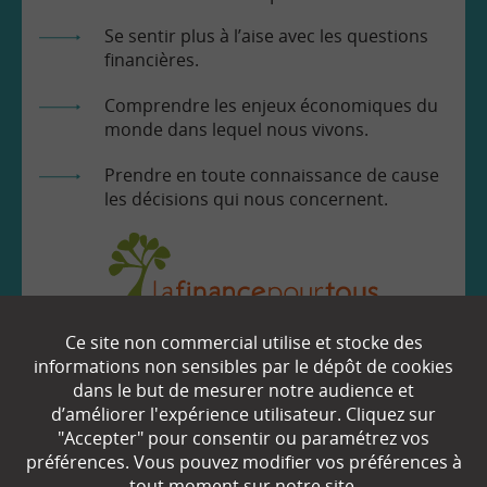
Se sentir plus à l’aise avec les questions
financières.
Comprendre les enjeux économiques du
monde dans lequel nous vivons.
Prendre en toute connaissance de cause
les décisions qui nous concernent.
Ce site non commercial utilise et stocke des
EN SAVOIR
+
informations non sensibles par le dépôt de cookies
dans le but de mesurer notre audience et
d’améliorer l'expérience utilisateur. Cliquez sur
"Accepter" pour consentir ou paramétrez vos
Qui sommes-nous ?
préférences. Vous pouvez modifier vos préférences à
Partenaires
tout moment sur notre site.