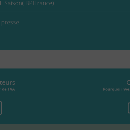
E Saison( BPIFrance)
 presse
teurs
Q
r de TVA
Pourquoi inves