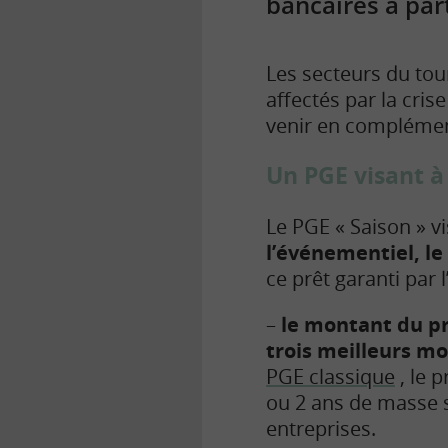
bancaires à par
Les secteurs du tou
affectés par la crise
venir en complément
Un PGE visant à 
Le PGE « Saison » v
l’événementiel, le s
ce prêt garanti par l
–
le montant du prê
trois meilleurs moi
PGE classique
, le p
ou 2 ans de masse s
entreprises.