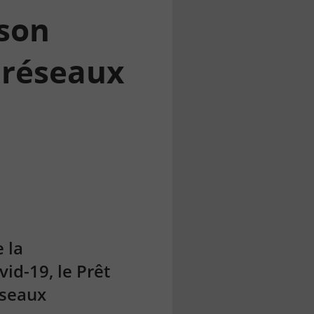
ison
s réseaux
 la
id-19, le Prêt
éseaux