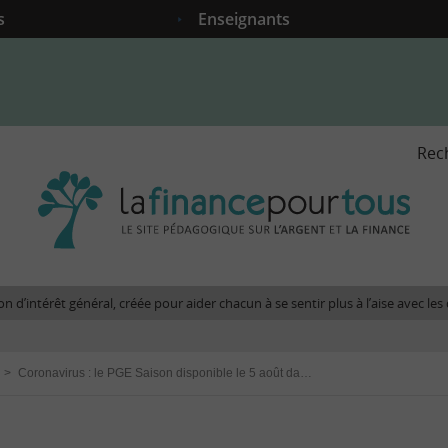
s
Enseignants
Rec
La
fina
pour
tous
-
Le
n d’intérêt général, créée pour aider chacun à se sentir plus à l’aise avec l
site
péda
sur
>
Coronavirus : le PGE Saison disponible le 5 août dans les réseaux bancaires
l'arg
et
la
fina