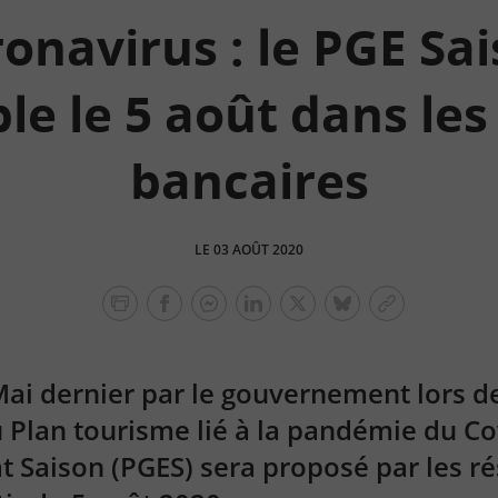
onavirus : le PGE Sa
le le 5 août dans le
bancaires
LE 03 AOÛT 2020
facebook
facebook
Linkedin
Twitter
bluesky
Copier
messenger
le
lien
ai dernier par le gouvernement lors de
 Plan tourisme lié à la pandémie du Cov
tat Saison (PGES) sera proposé par les r