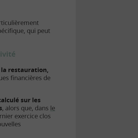
rticulièrement
pécifique, qui peut
ivité
 la restauration,
ues financières de
alculé sur les
s
, alors que, dans
le
rnier exercice clos
ouvelles