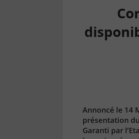
Cor
disponib
la
finance
pour
tous
Annoncé le 14 M
présentation du
Garanti par l’E