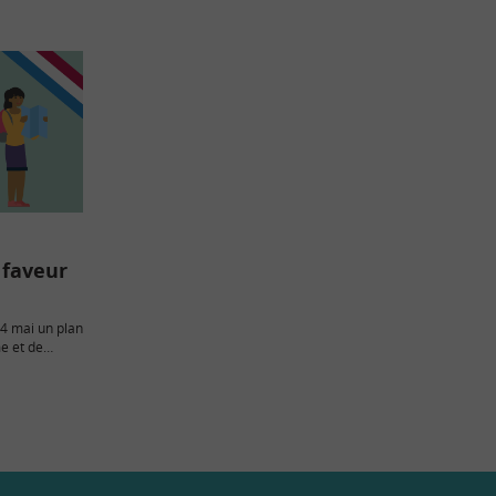
 faveur
4 mai un plan
e et de