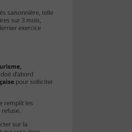
 saisonnière, telle
ires sur 3 mois,
dernier exercice
urisme,
doit d’abord
çaise
pour solliciter
e remplit les
 refuse.
cter sur la
t qui sera alors