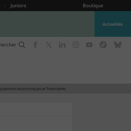
Juniors
Boutique
Actualités
hercher
nce
es questions économiques et financières.
gogique
ent
nce