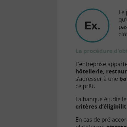
Le 
qu’
pas
clo
La procédure d’ob
L’entreprise apparte
hôtellerie, restaur
s’adresser à une
ba
ce prêt.
La banque étudie le 
critères d’éligibili
En cas de pré-accord
plateforme
attesta