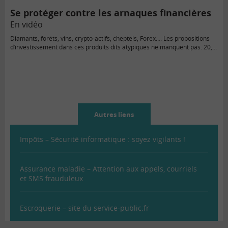
Se protéger contre les arnaques financières
En vidéo
Diamants, forêts, vins, crypto-actifs, cheptels, Forex…. Les propositions
d’investissement dans ces produits dits atypiques ne manquent pas. 20,…
Autres liens
Impôts – Sécurité informatique : soyez vigilants !
Assurance maladie – Attention aux appels, courriels
et SMS frauduleux
Escroquerie – site du service-public.fr