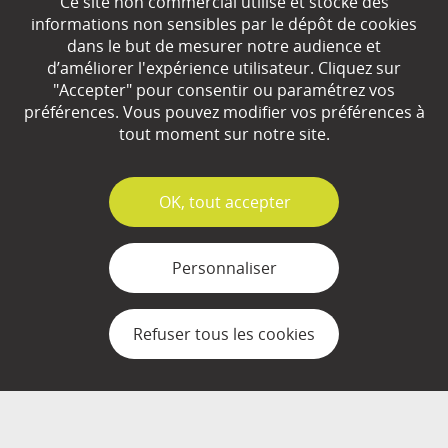
Ce site non commercial utilise et stocke des
EN SAVOIR
+
informations non sensibles par le dépôt de cookies
dans le but de mesurer notre audience et
d’améliorer l'expérience utilisateur. Cliquez sur
"Accepter" pour consentir ou paramétrez vos
Qui sommes-nous ?
préférences. Vous pouvez modifier vos préférences à
Partenaires
tout moment sur notre site.
Espace Presse
✓
OK, tout accepter
Plan du site
Contact
Personnaliser
Mentions légales
Refuser tous les cookies
Gestion des cookies