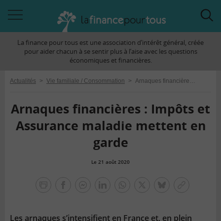
Accéder
Acc
à
à
La finance pour tous est une association d’intérêt général, créée
la
la
pour aider chacun à se sentir plus à l’aise avec les questions
navigation
rec
économiques et financières.
Actualités
>
Vie familiale / Consommation
>
Arnaques financières : Impôts et Assurance maladie mettent en garde
Arnaques financières : Impôts et
Assurance maladie mettent en
garde
Le 21 août 2020
la
finance
facebook
facebook
Linkedin
Whatsapp
Twitter
bluesky
Copier
pour
messenger
le
tous
lien
Les arnaques s’intensifient en France et, en plein