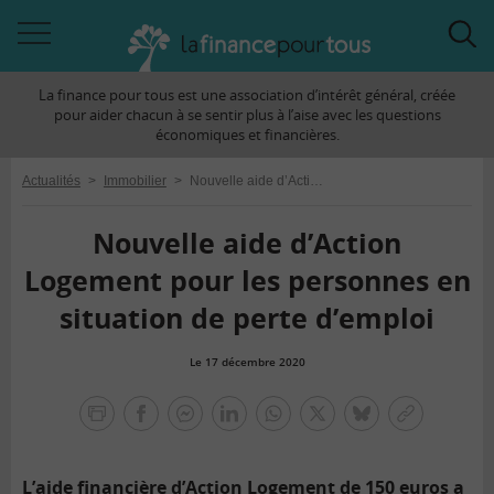
Accéder
Acc
à
à
La finance pour tous est une association d’intérêt général, créée
la
la
pour aider chacun à se sentir plus à l’aise avec les questions
navigation
rec
économiques et financières.
Actualités
>
Immobilier
>
Nouvelle aide d’Action Logement pour les personnes en situation de perte d’emploi
Nouvelle aide d’Action
Logement pour les personnes en
situation de perte d’emploi
Le 17 décembre 2020
la
finance
facebook
facebook
Linkedin
Whatsapp
Twitter
bluesky
Copier
pour
messenger
le
tous
lien
L’aide financière d’Action Logement de 150 euros a