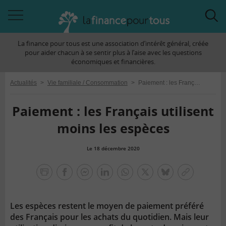
Accéder
Acc
à
à
La finance pour tous est une association d’intérêt général, créée
la
la
pour aider chacun à se sentir plus à l’aise avec les questions
navigation
rec
économiques et financières.
Actualités
>
Vie familiale / Consommation
>
Paiement : les Français utilisent moins les espèces
Paiement : les Français utilisent
moins les espèces
Le 18 décembre 2020
la
finance
facebook
facebook
Linkedin
Whatsapp
Twitter
bluesky
Copier
pour
messenger
le
tous
lien
Les espèces restent le moyen de paiement préféré
des Français pour les achats du quotidien. Mais leur