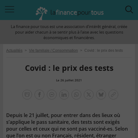
Accéder
Acc
à
à
La finance pour tous est une association d’intérêt général, créée
la
la
pour aider chacun à se sentir plus à l’aise avec les questions
navigation
rec
économiques et financières.
Actualités
>
Vie familiale / Consommation
>
Covid : le prix des tests
Covid : le prix des tests
Le 26 juillet 2021
la
finance
facebook
facebook
Linkedin
Whatsapp
Twitter
bluesky
Copier
pour
messenger
le
tous
lien
Depuis le 21 juillet, pour entrer dans des lieux où
s’applique le pass sanitaire, des tests sont exigés
pour celles et ceux qui ne sont pas vacciné-es. Selon
que l’on est ou non Français, résident, étranger