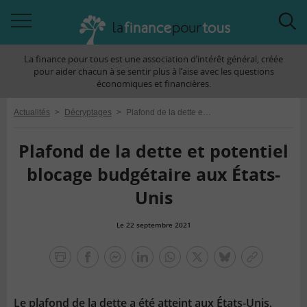
Accéder
Acc
à
à
La finance pour tous est une association d’intérêt général, créée
la
la
pour aider chacun à se sentir plus à l’aise avec les questions
navigation
rec
économiques et financières.
Actualités
>
Décryptages
>
Plafond de la dette et potentiel blocage budgétaire aux États-Unis
Plafond de la dette et potentiel
blocage budgétaire aux États-
Unis
Le 22 septembre 2021
la
finance
facebook
facebook
Linkedin
Whatsapp
Twitter
bluesky
Copier
pour
messenger
le
tous
lien
Le plafond de la dette a été atteint aux États-Unis,