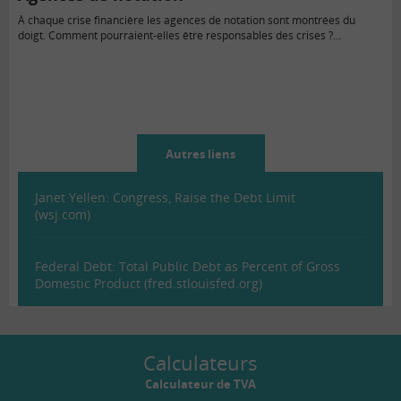
À chaque crise financière les agences de notation sont montrées du
doigt. Comment pourraient-elles être responsables des crises ?…
Autres liens
Janet Yellen: Congress, Raise the Debt Limit
(wsj.com)
Federal Debt: Total Public Debt as Percent of Gross
Domestic Product (fred.stlouisfed.org)
Calculateurs
Calculateur de TVA