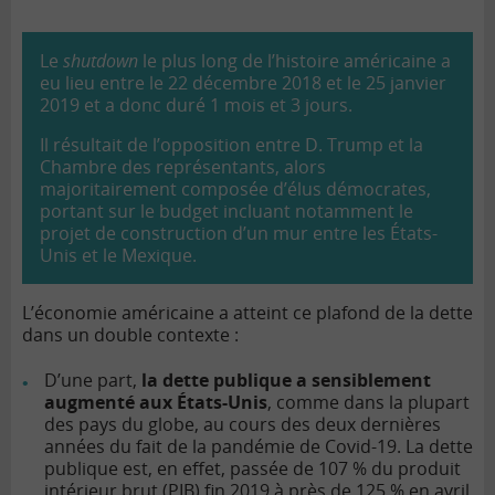
Le
shutdown
le plus long de l’histoire américaine a
eu lieu entre le 22 décembre 2018 et le 25 janvier
2019 et a donc duré 1 mois et 3 jours.
Il résultait de l’opposition entre D. Trump et la
Chambre des représentants, alors
majoritairement composée d’élus démocrates,
portant sur le budget incluant notamment le
projet de construction d’un mur entre les États-
Unis et le Mexique.
L’économie américaine a atteint ce plafond de la dette
dans un double contexte :
D’une part,
la dette publique a sensiblement
augmenté aux États-Unis
, comme dans la plupart
des pays du globe, au cours des deux dernières
années du fait de la pandémie de Covid-19. La dette
publique est, en effet, passée de 107 % du produit
intérieur brut (PIB) fin 2019 à près de 125 % en avril