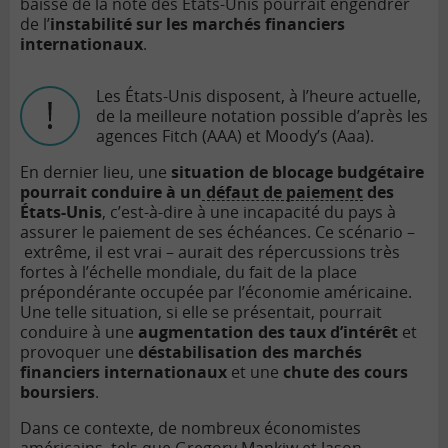
baisse de la note des États-Unis pourrait engendrer
de l’
instabilité sur les marchés financiers
internationaux
.
Les États-Unis disposent, à l’heure actuelle,
de la meilleure notation possible d’après les
agences Fitch (AAA) et Moody’s (Aaa).
En dernier lieu, une
situation de blocage budgétaire
pourrait conduire à un
défaut de paiement
des
États-Unis
, c’est-à-dire à une incapacité du pays à
assurer le paiement de ses échéances. Ce scénario –
extrême, il est vrai – aurait des répercussions très
fortes à l’échelle mondiale, du fait de la place
prépondérante occupée par l’économie américaine.
Une telle situation, si elle se présentait, pourrait
conduire à une
augmentation des taux d’intérêt
et
provoquer une
déstabilisation des marchés
financiers internationaux
et une
chute des cours
boursiers
.
Dans ce contexte, de nombreux économistes
américains, tels que Gregory Mankiw et Jason